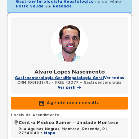
Gastroenterologista Hepatológico
no convênio
Porto Saude
em
Resende
.
Alvaro Lopes Nascimento
Gastroenterologia Geral
Hepatologia Geral
Ver todas
CRM 1061933/RJ
•
RQE 43077 - Gastroenterologia
Ver perfil
Agende uma consulta
Locais de Atendimento
Centro Médico Samer - Unidade Montese
Rua Agulhas Negras, Montese, Resende, RJ,
27541040 •
Mapa