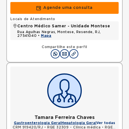
Agende uma consulta
Locais de Atendimento
Centro Médico Samer - Unidade Montese
Rua Agulhas Negras, Montese, Resende, RJ,
27541040 •
Mapa
Compartilhe este perfil
Tamara Ferreira Chaves
Gastroenterologia Geral
Hepatologia Geral
Ver todas
CRM 919420/RJ
•
RQE 32309 - Clínica médica
•
RQE 32310 - Gastroenterologia