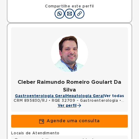
Compartilhe este perfil
Cleber Raimundo Romeiro Goulart Da
Silva
Gastroenterologia Geral
Hepatologia Geral
Ver todas
CRM 895830/RJ
•
RQE 32709 - Gastroenterologia
•
RQE 47
Ver perfil
Agende uma consulta
Locais de Atendimento