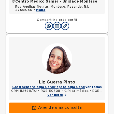
Centro Médico Samer - Unidade Montese
Rua Agulhas Negras, Montese, Resende, RJ,
27541040 •
Mapa
Compartilhe este perfil
Liz Guerra Pinto
Gastroenterologia Geral
Hepatologia Geral
Ver todas
CRM 1126911/RJ
•
RQE 50708 - Clínica médica
•
RQE 55937 - Gastroenterologia
Ver perfil
Agende uma consulta