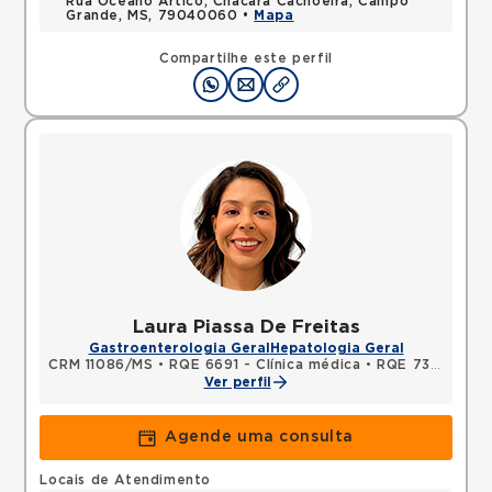
Rua Oceano Artico, Chacara Cachoeira, Campo
Grande, MS, 79040060 •
Mapa
Compartilhe este perfil
Laura Piassa De Freitas
Gastroenterologia Geral
Hepatologia Geral
CRM 11086/MS
•
RQE 6691 - Clínica médica
•
RQE 7361 - Gastroenterologia
Ver perfil
Agende uma consulta
Locais de Atendimento