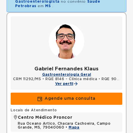
Gastroenterologista
no convênio
Saude
Petrobras
em
MS
.
Gabriel Fernandes Klaus
Gastroenterologia Geral
CRM 11292/MS
•
RQE 8146 - Clínica médica
•
RQE 9003 - Gastroenterologia
Ver perfil
Agende uma consulta
Locais de Atendimento
Centro Médico Proncor
Rua Oceano Artico, Chacara Cachoeira, Campo
Grande, MS, 79040060 •
Mapa