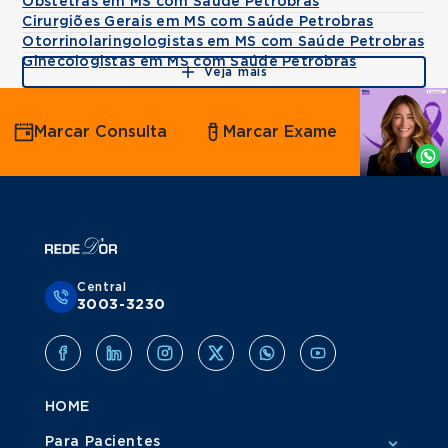
Obstetras em MS com Saúde Petrobras
Cirurgiões Gerais em MS com Saúde Petrobras
Otorrinolaringologistas em MS com Saúde Petrobras
Ginecologistas em MS com Saúde Petrobras
Veja mais
Agende
Marcar Consulta
Marcar Exame
por
Whatsapp
Central
3003-3230
HOME
Para Pacientes