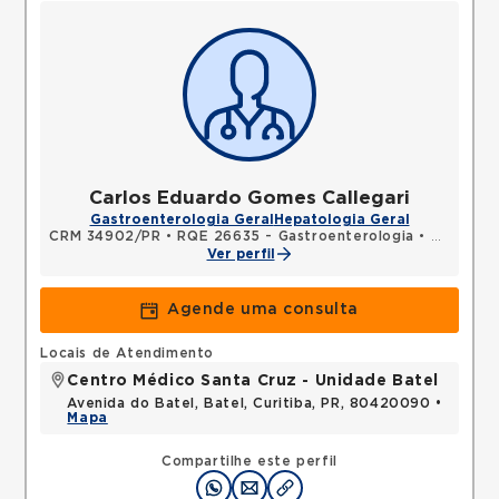
Carlos Eduardo Gomes Callegari
Gastroenterologia Geral
Hepatologia Geral
CRM 34902/PR
•
RQE 26635 - Gastroenterologia
•
RQE 2761
Ver perfil
Agende uma consulta
Locais de Atendimento
Centro Médico Santa Cruz - Unidade Batel
Avenida do Batel, Batel, Curitiba, PR, 80420090 •
Mapa
Compartilhe este perfil