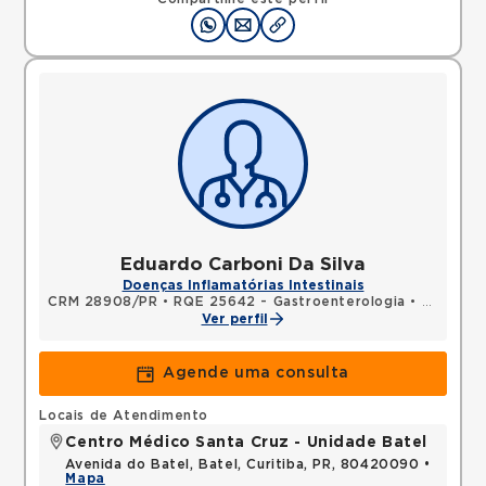
Eduardo Carboni Da Silva
Doenças Inflamatórias Intestinais
CRM 28908/PR
•
RQE 25642 - Gastroenterologia
•
RQE 256
Ver perfil
Agende uma consulta
Locais de Atendimento
Centro Médico Santa Cruz - Unidade Batel
Avenida do Batel, Batel, Curitiba, PR, 80420090 •
Mapa