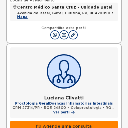
Locais de Atendimento
Centro Médico Santa Cruz - Unidade Batel
Avenida do Batel, Batel, Curitiba, PR, 80420090 •
Mapa
Compartilhe este perfil
Luciana Clivatti
Proctologia Geral
Doenças Inflamatórias Intestinais
CRM 27314/PR
•
RQE 24800 - Coloproctologia
•
RQE 30971 - Cirurgia geral
Ver perfil
Agende uma consulta