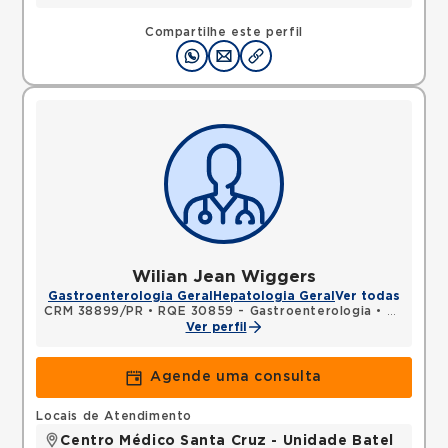
Compartilhe este perfil
Wilian Jean Wiggers
Gastroenterologia Geral
Hepatologia Geral
Ver todas
CRM 38899/PR
•
RQE 30859 - Gastroenterologia
•
RQE 3191
Ver perfil
Agende uma consulta
Locais de Atendimento
Centro Médico Santa Cruz - Unidade Batel