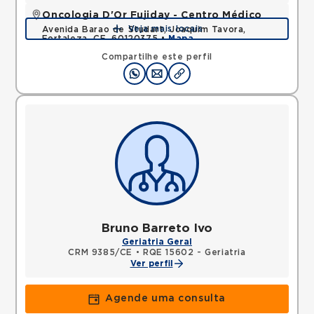
Oncologia D'Or Fujiday - Centro Médico
Veja mais locais
Avenida Barao de Studart, Joaquim Tavora,
Fortaleza, CE, 60120375 •
Mapa
Compartilhe este perfil
Bruno Barreto Ivo
Geriatria Geral
CRM 9385/CE
•
RQE 15602 - Geriatria
Ver perfil
Agende uma consulta