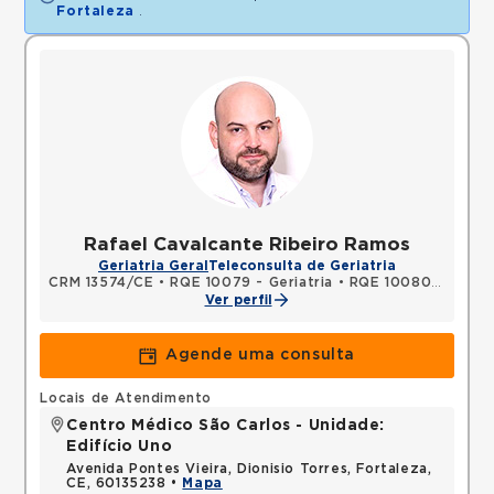
Fortaleza
.
Rafael Cavalcante Ribeiro Ramos
Geriatria Geral
Teleconsulta de Geriatria
CRM 13574/CE
•
RQE 10079 - Geriatria
•
RQE 10080 - Clínica médica
Ver perfil
Agende uma consulta
Locais de Atendimento
Centro Médico São Carlos - Unidade:
Edifício Uno
Avenida Pontes Vieira, Dionisio Torres, Fortaleza,
CE, 60135238 •
Mapa