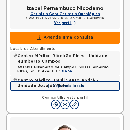
Izabel Pernambuco Nicodemo
Geriatria Geral
Geriatria Oncológica
CRM 127062/SP
•
RQE 45396 - Geriatria
Ver perfil
Agende uma consulta
Locais de Atendimento
Centro Médico Ribeirão Pires - Unidade
Humberto Campos
Avenida Humberto de Campos, Suissa, Ribeirao
Pires, SP, 09424600 •
Mapa
Centro Médico Brasil Santo André -
Unidade José de Melo
Veja mais locais
Rua Jose de Melo, Vila Dora, Santo Andre, SP,
09030580 •
Mapa
Compartilhe este perfil