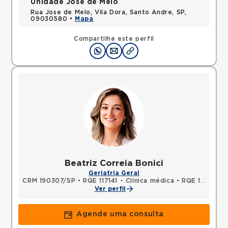
Unidade José de Melo
Rua Jose de Melo, Vila Dora, Santo Andre, SP,
09030580 •
Mapa
Compartilhe este perfil
Beatriz Correia Bonici
Geriatria Geral
CRM 190307/SP
•
RQE 117141 - Clínica médica
•
RQE 126215 - Geriatria
Ver perfil
Agende uma consulta