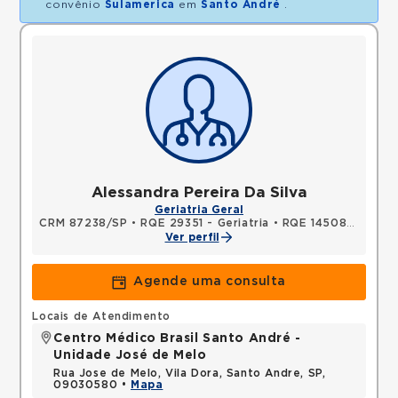
convênio
Sulamerica
em
Santo André
.
Alessandra Pereira Da Silva
Geriatria Geral
CRM 87238/SP
•
RQE 29351 - Geriatria
•
RQE 145089 - Clínica médica
Ver perfil
Agende uma consulta
Locais de Atendimento
Centro Médico Brasil Santo André -
Unidade José de Melo
Rua Jose de Melo, Vila Dora, Santo Andre, SP,
09030580 •
Mapa