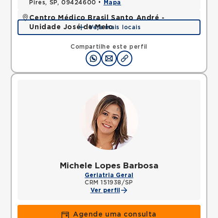
Pires, SP, 09424600 •
Mapa
Centro Médico Brasil Santo André -
Unidade José de Melo
Veja mais locais
Rua Jose de Melo, Vila Dora, Santo Andre, SP,
09030580 •
Mapa
Compartilhe este perfil
Michele Lopes Barbosa
Geriatria Geral
CRM 151938/SP
Ver perfil
Agende uma consulta