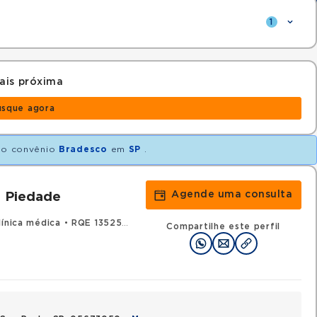
1
ais próxima
usque agora
o convênio
Bradesco
em
SP
.
Agende uma consulta
a Piedade
línica médica
•
RQE 135252 - Geriatria
Compartilhe este perfil