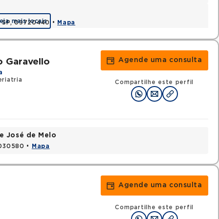
eja mais locais
, SP, 09720440 •
Mapa
Agende uma consulta
o Garavello
a
riatria
Compartilhe este perfil
e José de Melo
9030580 •
Mapa
Agende uma consulta
Compartilhe este perfil