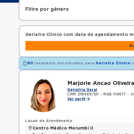
Filtre por gênero
Geriatra Clínico com data de agendamento m
B
60
resultados encontrados para
Geriatra Clínico
n
Marjorie Ancao Oliveir
Geriatria Geral
CRM 218469/SP
•
RQE 110617 - C
Ver perfil
Locais de Atendimento
Centro Médico Morumbi II