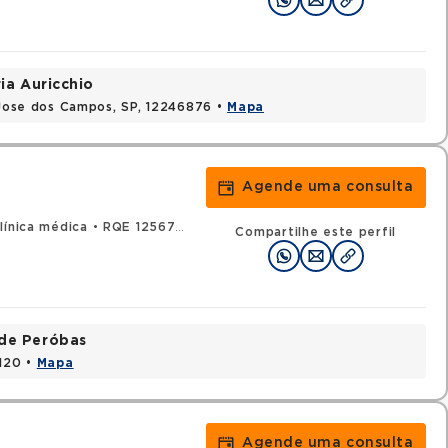
ia Auricchio
o Jose dos Campos, SP, 12246876 •
Mapa
Agende uma consulta
línica médica
•
RQE 125678 - Geriatria
Compartilhe este perfil
ade Peróbas
1120 •
Mapa
Agende uma consulta