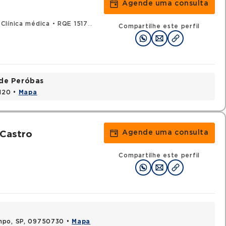
Agende uma consulta
Clínica médica
•
RQE 151723 - Geriatria
Compartilhe este perfil
ade Peróbas
1120 •
Mapa
Agende uma consulta
 Castro
Compartilhe este perfil
ampo, SP, 09750730 •
Mapa