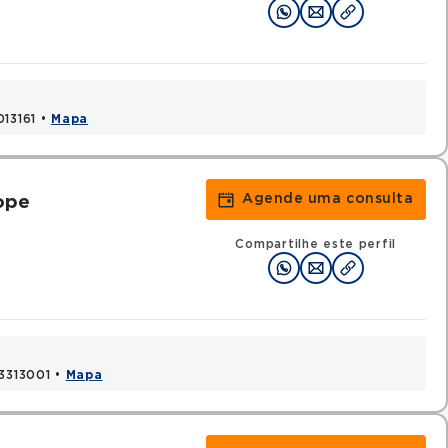
013161 •
Mapa
Agende uma consulta
ope
Compartilhe este perfil
03313001 •
Mapa