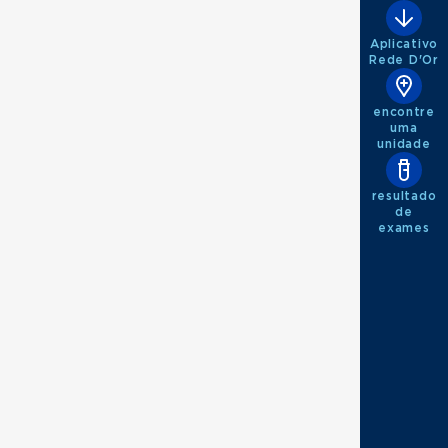
Aplicativo
Rede D'Or
encontre
uma
unidade
resultado
de
exames