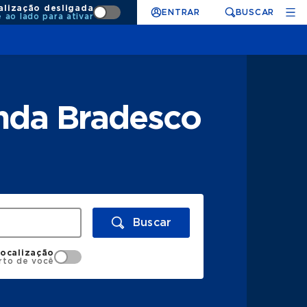
alização desligada
ENTRAR
BUSCAR
e ao lado para ativar
enda Bradesco
Buscar
localização
rto de você