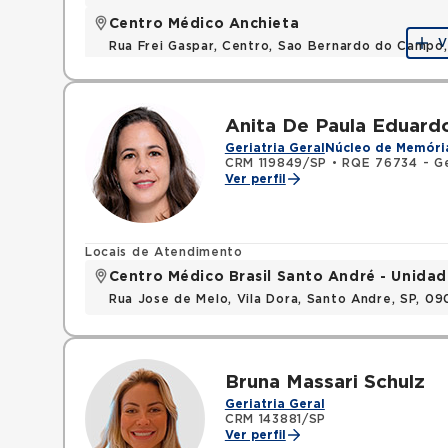
Centro Médico Anchieta
V
Rua Frei Gaspar, Centro, Sao Bernardo do Campo
Anita De Paula Eduard
Geriatria Geral
Núcleo de Memóri
CRM 119849/SP
•
RQE 76734 - Ge
Ver perfil
Locais de Atendimento
Centro Médico Brasil Santo André - Unidad
Rua Jose de Melo, Vila Dora, Santo Andre, SP, 0
Bruna Massari Schulz
Geriatria Geral
CRM 143881/SP
Ver perfil