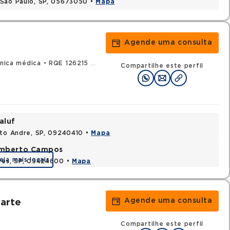
 Sao Paulo, SP, 05673050 •
Mapa
Agende uma consulta
ínica médica
•
RQE 126215 - Geriatria
Compartilhe este perfil
aluf
nto Andre, SP, 09240410 •
Mapa
Humberto Campos
eja mais locais
ires, SP, 09424600 •
Mapa
Agende uma consulta
arte
Compartilhe este perfil