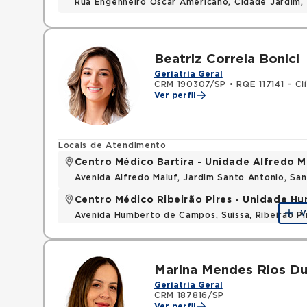
Rua Engenheiro Oscar Americano, Cidade Jardim,
Beatriz Correia Bonici
Geriatria Geral
CRM 190307/SP
•
RQE 117141 - Cl
Ver perfil
Locais de Atendimento
Centro Médico Bartira - Unidade Alfredo M
Avenida Alfredo Maluf, Jardim Santo Antonio, Sa
Centro Médico Ribeirão Pires - Unidade 
V
Avenida Humberto de Campos, Suissa, Ribeirao P
Marina Mendes Rios Du
Geriatria Geral
CRM 187816/SP
Ver perfil