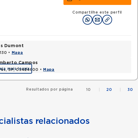
Compartilhe este perfil
tos Dumont
0130 •
Mapa
Humberto Campos
eja mais locais
ires, SP, 09424600 •
Mapa
Resultados por página
10
|
20
|
30
ialistas relacionados