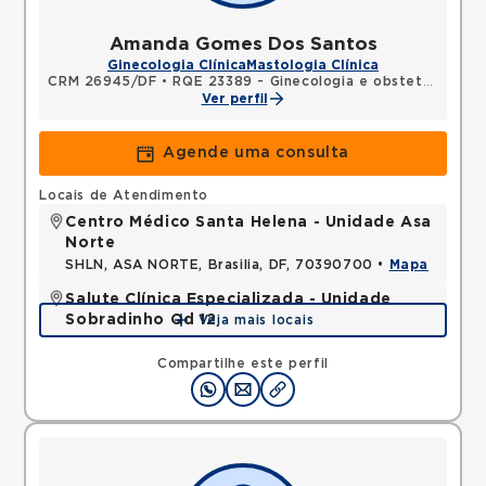
Amanda Gomes Dos Santos
Ginecologia Clínica
Mastologia Clínica
CRM 26945/DF
•
RQE 23389 - Ginecologia e obstetrícia
Ver perfil
Agende uma consulta
Locais de Atendimento
Centro Médico Santa Helena - Unidade Asa
Norte
SHLN, ASA NORTE, Brasilia, DF, 70390700 •
Mapa
Salute Clínica Especializada - Unidade
Sobradinho Qd 12
Veja mais locais
QUADRA, SOBRADINHO, Brasilia, DF, 73010120 •
Mapa
Compartilhe este perfil