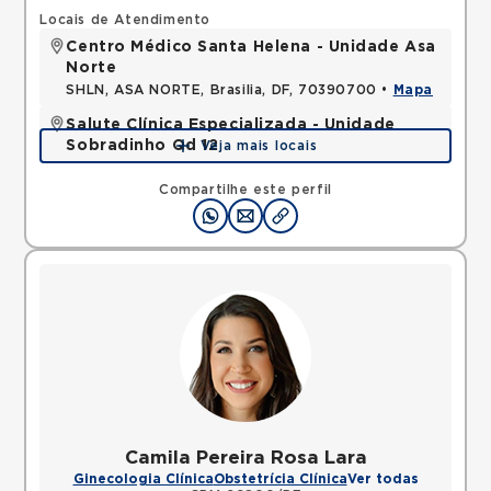
Locais de Atendimento
Centro Médico Santa Helena - Unidade Asa
Norte
SHLN, ASA NORTE, Brasilia, DF, 70390700 •
Mapa
Salute Clínica Especializada - Unidade
Sobradinho Qd 12
Veja mais locais
QUADRA, SOBRADINHO, Brasilia, DF, 73010120 •
Mapa
Compartilhe este perfil
Camila Pereira Rosa Lara
Ginecologia Clínica
Obstetrícia Clínica
Ver todas