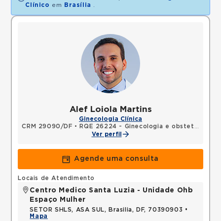
Clínico
em
Brasília
.
Alef Loiola Martins
Ginecologia Clínica
CRM 29090/DF
•
RQE 26224 - Ginecologia e obstetrícia
Ver perfil
Agende uma consulta
Locais de Atendimento
Centro Medico Santa Luzia - Unidade Ohb
Espaço Mulher
SETOR SHLS, ASA SUL, Brasilia, DF, 70390903 •
Mapa