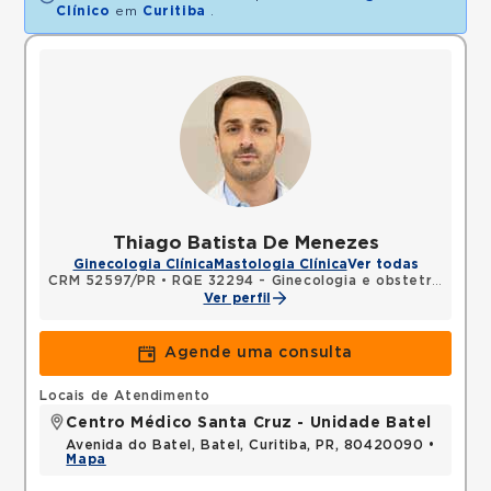
Clínico
em
Curitiba
.
Thiago Batista De Menezes
Ginecologia Clínica
Mastologia Clínica
Ver todas
CRM 52597/PR
•
RQE 32294 - Ginecologia e obstetrícia
•
RQ
Ver perfil
Agende uma consulta
Locais de Atendimento
Centro Médico Santa Cruz - Unidade Batel
Avenida do Batel, Batel, Curitiba, PR, 80420090 •
Mapa