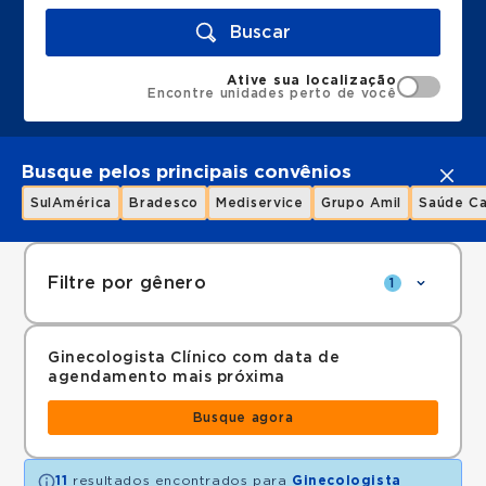
Buscar
Ative sua localização
Encontre unidades perto de você
Busque pelos principais convênios
SulAmérica
Bradesco
Mediservice
Grupo Amil
Saúde Ca
Filtre por gênero
1
Ginecologista Clínico com data de
agendamento mais próxima
Busque agora
11
resultados encontrados para
Ginecologista