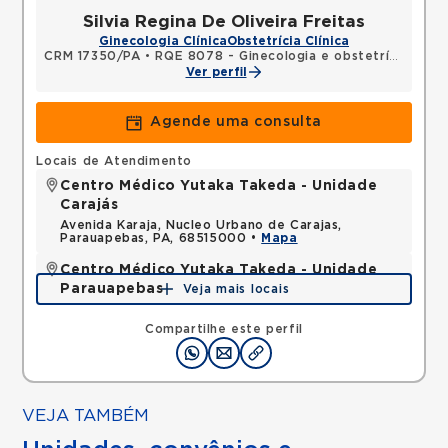
Silvia Regina De Oliveira Freitas
Ginecologia Clínica
Obstetrícia Clínica
CRM 17350/PA
•
RQE 8078 - Ginecologia e obstetrícia
Ver perfil
Agende uma consulta
Locais de Atendimento
Centro Médico Yutaka Takeda - Unidade
Carajás
Avenida Karaja, Nucleo Urbano de Carajas,
Parauapebas, PA, 68515000 •
Mapa
Centro Médico Yutaka Takeda - Unidade
Parauapebas
Veja mais locais
Rua G, Uniao, Parauapebas, PA, 68515000 •
Mapa
Compartilhe este perfil
VEJA TAMBÉM