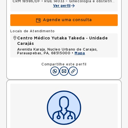
CRM 18986/DF
•
RQE 14033 - Ginecologia e obstetrícia
Ver perfil
Agende uma consulta
Locais de Atendimento
Centro Médico Yutaka Takeda - Unidade
Carajás
Avenida Karaja, Nucleo Urbano de Carajas,
Parauapebas, PA, 68515000 •
Mapa
Compartilhe este perfil