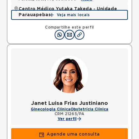
Centro Médico Yutaka Takeda - Unidade
Parauapebas
Veja mais locais
Rua G, Uniao, Parauapebas, PA, 68515000 •
Mapa
Compartilhe este perfil
Janet Luisa Frias Justiniano
Ginecologia Clínica
Obstetrícia Clínica
CRM 21265/PA
Ver perfil
Agende uma consulta