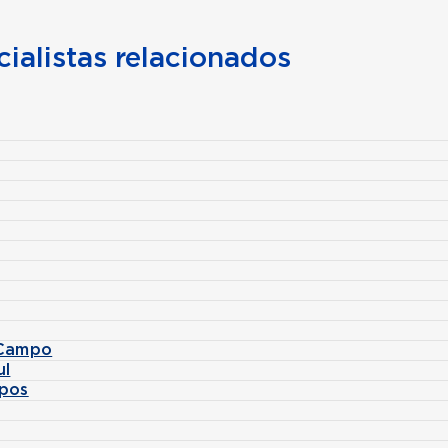
ialistas relacionados
 Campo
ul
mpos