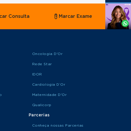
Agende
car Consulta
Marcar Exame
por
Whatsapp
Oncologia D'Or
Rede Star
IDOR
Cardiologia D’Or
o
Maternidade D'Or
Qualicorp
Parcerias
Conheça nossas Parcerias