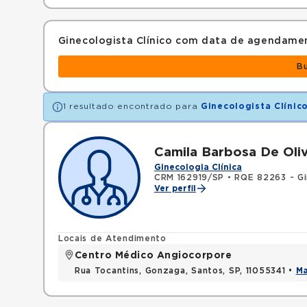
Ginecologista Clínico com data de agendame
B
1 resultado encontrado para
Ginecologista Clínic
Camila Barbosa De Oliv
Ginecologia Clínica
CRM 162919/SP
•
RQE 82263 - Gi
Ver perfil
Locais de Atendimento
Centro Médico Angiocorpore
Rua Tocantins, Gonzaga, Santos, SP, 11055341 •
M