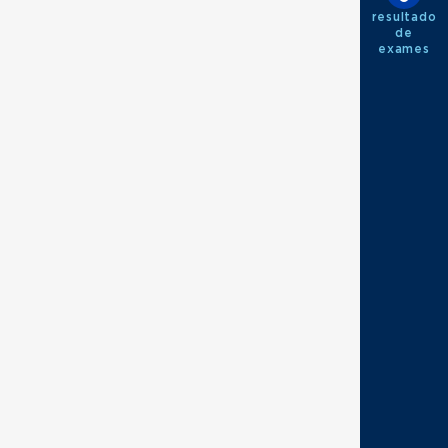
resultado
de
exames