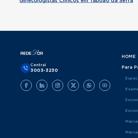
Ginecologistas Clínicos em Taboão da Serra
HOME
Central
Para P
3003-3230
Espec
Exame
Encon
Encon
Marca
Marca