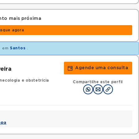
nto mais próxima
usque agora
o
em
Santos
.
Agende uma consulta
eira
necologia e obstetrícia
Compartilhe este perfil
apa