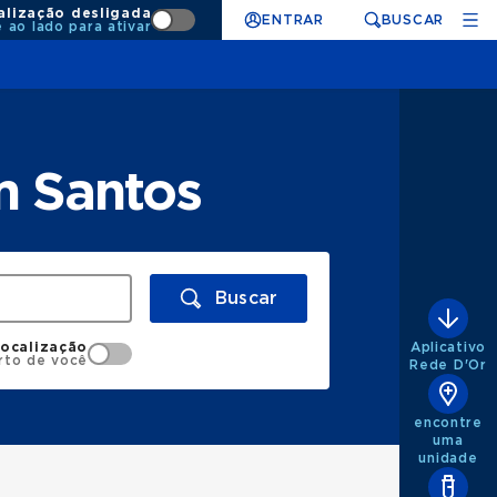
alização desligada
ENTRAR
BUSCAR
e ao lado para ativar
m Santos
Buscar
Aplicativo
localização
rto de você
Rede D'Or
encontre
uma
unidade