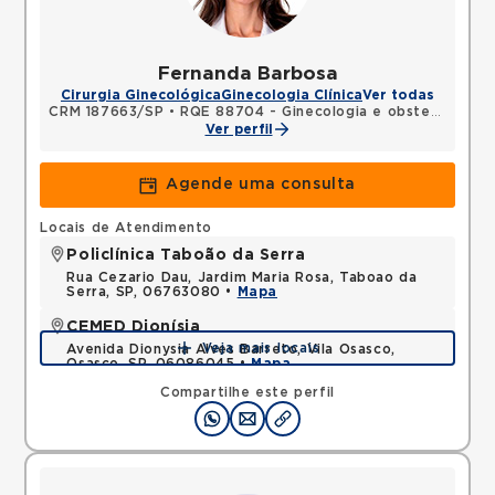
Fernanda Barbosa
Cirurgia Ginecológica
Ginecologia Clínica
Ver todas
CRM 187663/SP
•
RQE 88704 - Ginecologia e obstetrícia
Ver perfil
Agende uma consulta
Locais de Atendimento
Policlínica Taboão da Serra
Rua Cezario Dau, Jardim Maria Rosa, Taboao da
Serra, SP, 06763080 •
Mapa
CEMED Dionísia
Veja mais locais
Avenida Dionysia Alves Barreto, Vila Osasco,
Osasco, SP, 06086045 •
Mapa
Compartilhe este perfil