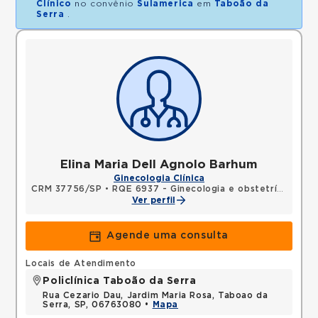
Clínico
no convênio
Sulamerica
em
Taboão da
Serra
.
Elina Maria Dell Agnolo Barhum
Ginecologia Clínica
CRM 37756/SP
•
RQE 6937 - Ginecologia e obstetrícia
•
RQE
Ver perfil
Agende uma consulta
Locais de Atendimento
Policlínica Taboão da Serra
Rua Cezario Dau, Jardim Maria Rosa, Taboao da
Serra, SP, 06763080 •
Mapa