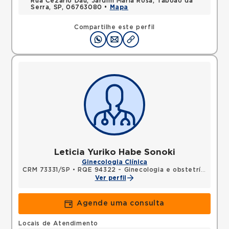
Rua Cezario Dau, Jardim Maria Rosa, Taboao da
Serra, SP, 06763080 •
Mapa
Compartilhe este perfil
Leticia Yuriko Habe Sonoki
Ginecologia Clínica
CRM 73331/SP
•
RQE 94322 - Ginecologia e obstetrícia
Ver perfil
Agende uma consulta
Locais de Atendimento