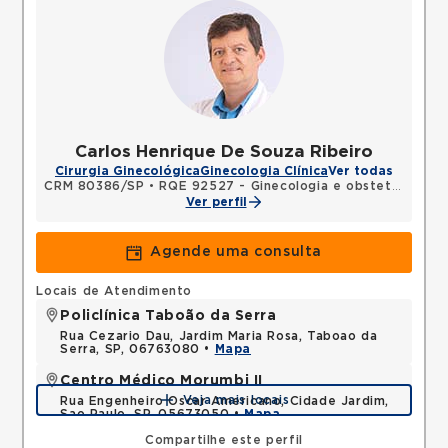
Carlos Henrique De Souza Ribeiro
Cirurgia Ginecológica
Ginecologia Clínica
Ver todas
CRM 80386/SP
•
RQE 92527 - Ginecologia e obstetrícia
Ver perfil
Agende uma consulta
Locais de Atendimento
Policlínica Taboão da Serra
Rua Cezario Dau, Jardim Maria Rosa, Taboao da
Serra, SP, 06763080 •
Mapa
Centro Médico Morumbi II
Veja mais locais
Rua Engenheiro Oscar Americano, Cidade Jardim,
Sao Paulo, SP, 05673050 •
Mapa
Compartilhe este perfil