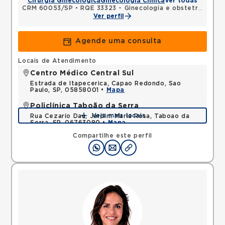
Cirurgia Ginecológica
Ginecologia Clínica
Ver todas
CRM 60053/SP
•
RQE 33323 - Ginecologia e obstetrícia
Ver perfil
Agende uma consulta
Locais de Atendimento
Centro Médico Central Sul
Estrada de Itapecerica, Capao Redondo, Sao
Paulo, SP, 05858001 •
Mapa
Policlínica Taboão da Serra
Veja mais locais
Rua Cezario Dau, Jardim Maria Rosa, Taboao da
Serra, SP, 06763080 •
Mapa
Compartilhe este perfil