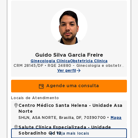
Guido Silva Garcia Freire
Ginecologia Clínica
Obstetrícia Clínica
CRM 28145/DF
•
RQE 24880 - Ginecologia e obstetrícia
Ver perfil
Agende uma consulta
Locais de Atendimento
Centro Médico Santa Helena - Unidade Asa
Norte
SHLN, ASA NORTE, Brasilia, DF, 70390700 •
Mapa
Salute Clínica Especializada - Unidade
Sobradinho Qd 12
Veja mais locais