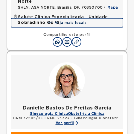
Norte
SHLN, ASA NORTE, Brasilia, DF, 70390700 •
Mapa
Salute Clínica Especializada - Unidade
Sobradinho Qd 12
Veja mais locais
QUADRA, SOBRADINHO, Brasilia, DF, 73010120 •
Mapa
Compartilhe este perfil
Danielle Bastos De Freitas Garcia
Ginecologia Clínica
Obstetrícia Clínica
CRM 32585/DF
•
RQE 23723 - Ginecologia e obstetrícia
Ver perfil