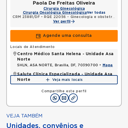
Paola De Freitas Oliveira
Cirurgia Ginecológica
Cirurgia Oncológica Ginecológica
Ver todas
CRM 23881/DF
•
RQE 22056 - Ginecologia e obstetrícia
Ver perfil
Agende uma consulta
Locais de Atendimento
Centro Médico Santa Helena - Unidade Asa
Norte
SHLN, ASA NORTE, Brasilia, DF, 70390700 •
Mapa
Salute Clínica Especializada - Unidade Asa
Norte
Veja mais locais
STN, ASA NORTE, Brasilia, DF, 70770909 •
Mapa
Compartilhe este perfil
VEJA TAMBÉM
Unidades, convênios e