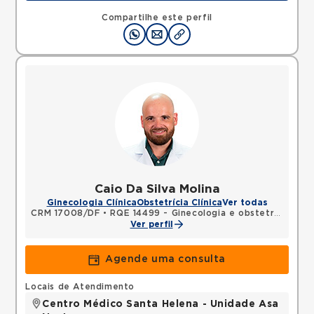
QUADRA, SOBRADINHO, Brasilia, DF, 73010120 •
Mapa
Compartilhe este perfil
Caio Da Silva Molina
Ginecologia Clínica
Obstetrícia Clínica
Ver todas
CRM 17008/DF
•
RQE 14499 - Ginecologia e obstetrícia
Ver perfil
Agende uma consulta
Locais de Atendimento
Centro Médico Santa Helena - Unidade Asa