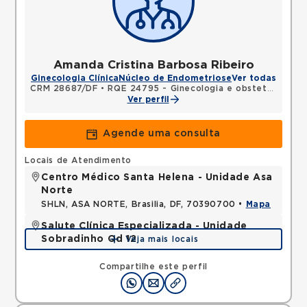
Amanda Cristina Barbosa Ribeiro
Ginecologia Clínica
Núcleo de Endometriose
Ver todas
CRM 28687/DF
•
RQE 24795 - Ginecologia e obstetrícia
Ver perfil
Agende uma consulta
Locais de Atendimento
Centro Médico Santa Helena - Unidade Asa
Norte
SHLN, ASA NORTE, Brasilia, DF, 70390700 •
Mapa
Salute Clínica Especializada - Unidade
Sobradinho Qd 12
Veja mais locais
QUADRA, SOBRADINHO, Brasilia, DF, 73010120 •
Mapa
Compartilhe este perfil