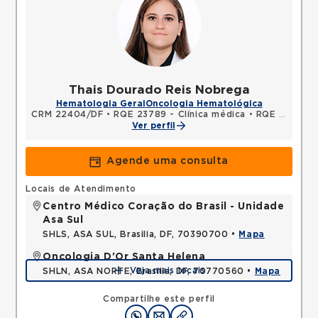
Thais Dourado Reis Nobrega
Hematologia Geral
Oncologia Hematológica
CRM 22404/DF
•
RQE 23789 - Clínica médica
•
RQE 23790 - Hematologia e hemoterapia
Ver perfil
Agende uma consulta
Locais de Atendimento
Centro Médico Coração do Brasil - Unidade
Asa Sul
SHLS, ASA SUL, Brasilia, DF, 70390700 •
Mapa
Oncologia D'Or Santa Helena
Veja mais locais
SHLN, ASA NORTE, Brasilia, DF, 70770560 •
Mapa
Compartilhe este perfil