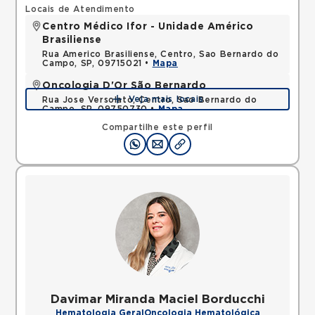
Locais de Atendimento
Centro Médico Ifor - Unidade Américo
Brasiliense
Rua Americo Brasiliense, Centro, Sao Bernardo do
Campo, SP, 09715021 •
Mapa
Oncologia D'Or São Bernardo
Veja mais locais
Rua Jose Versolato, Centro, Sao Bernardo do
Campo, SP, 09750730 •
Mapa
Compartilhe este perfil
Davimar Miranda Maciel Borducchi
Hematologia Geral
Oncologia Hematológica