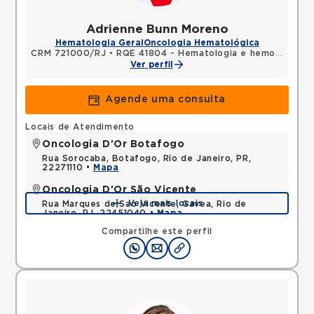
Adrienne Bunn Moreno
Hematologia Geral
Oncologia Hematológica
CRM 721000/RJ
•
RQE 41804 - Hematologia e hemoterapia
Ver perfil
Agende uma consulta
Locais de Atendimento
Oncologia D'Or Botafogo
Rua Sorocaba, Botafogo, Rio de Janeiro, PR,
22271110 •
Mapa
Oncologia D'Or São Vicente
Veja mais locais
Rua Marques de Sao Vicente, Gavea, Rio de
Janeiro, RJ, 22451040 •
Mapa
Compartilhe este perfil