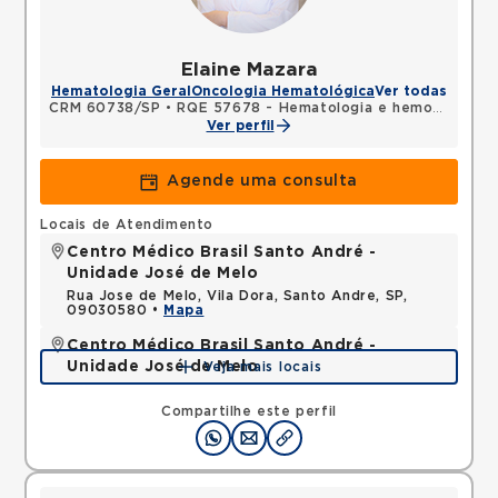
Elaine Mazara
Hematologia Geral
Oncologia Hematológica
Ver todas
CRM 60738/SP
•
RQE 57678 - Hematologia e hemoterapia
Ver perfil
Agende uma consulta
Locais de Atendimento
Centro Médico Brasil Santo André -
Unidade José de Melo
Rua Jose de Melo, Vila Dora, Santo Andre, SP,
09030580 •
Mapa
Centro Médico Brasil Santo André -
Unidade José de Melo
Veja mais locais
Rua Jose de Melo, Vila Dora, Santo Andre, SP,
09030580 •
Mapa
Compartilhe este perfil