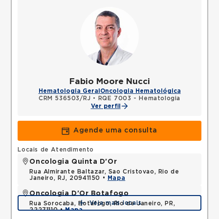
Fabio Moore Nucci
Hematologia Geral
Oncologia Hematológica
CRM 536503/RJ
•
RQE 7003 - Hematologia
Ver perfil
Agende uma consulta
Locais de Atendimento
Oncologia Quinta D'Or
Rua Almirante Baltazar, Sao Cristovao, Rio de
Janeiro, RJ, 20941150 •
Mapa
Oncologia D'Or Botafogo
Veja mais locais
Rua Sorocaba, Botafogo, Rio de Janeiro, PR,
22271110 •
Mapa