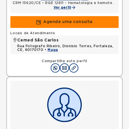
CRM 15620/CE
•
RQE 12811 - Hematologia e hemoterapia
•
R
Ver perfil
Agende uma consulta
Locais de Atendimento
Cemed São Carlos
Rua Fotografo Ribeiro, Dionisio Torres, Fortaleza,
CE, 60170170 •
Mapa
Compartilhe este perfil