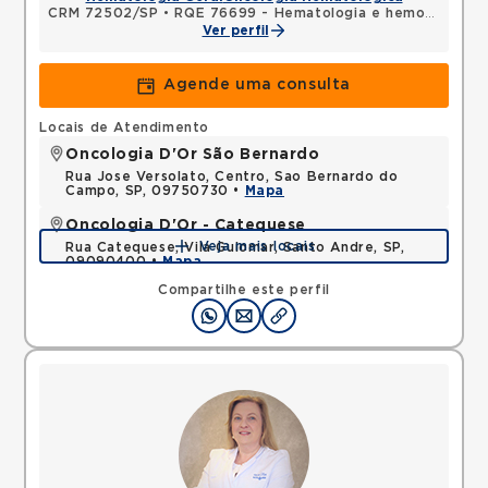
CRM 72502/SP
•
RQE 76699 - Hematologia e hemoterapia
Ver perfil
Agende uma consulta
Locais de Atendimento
Oncologia D'Or São Bernardo
Rua Jose Versolato, Centro, Sao Bernardo do
Campo, SP, 09750730 •
Mapa
Oncologia D'Or - Catequese
Veja mais locais
Rua Catequese, Vila Guiomar, Santo Andre, SP,
09090400 •
Mapa
Compartilhe este perfil