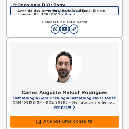
Oncologia D'Or Barra
Veja mais locais
Avenida das Americas, Barra da Tijuca, Rio de
Janeiro, RJ, 22640102 •
Mapa
Compartilhe este perfil
Carlos Augusto Malouf Rodrigues
Hematologia Geral
Oncologia Hematológica
Ver todas
CRM 158198/SP
•
RQE 86885 - Hematologia e hemoterapia
Ver perfil
Agende uma consulta