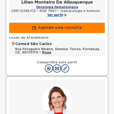
Lilian Monteiro De Albuquerque
Oncologia Hematológica
CRM 12589/CE
•
RQE 7867 - Hematologia e hemoterapia
•
R
Ver perfil
Agende uma consulta
Locais de Atendimento
Cemed São Carlos
Rua Fotografo Ribeiro, Dionisio Torres, Fortaleza,
CE, 60170170 •
Mapa
Compartilhe este perfil