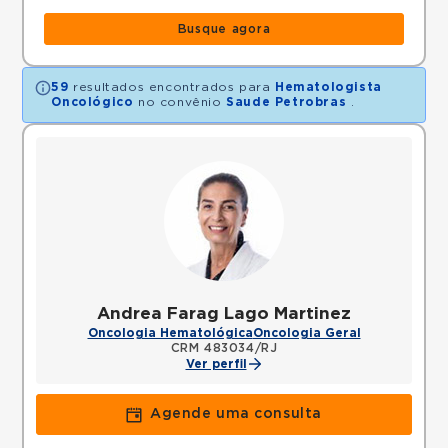
Busque agora
59
resultados encontrados para
Hematologista
Oncológico
no convênio
Saude Petrobras
.
Andrea Farag Lago Martinez
Oncologia Hematológica
Oncologia Geral
CRM 483034/RJ
Ver perfil
Agende uma consulta