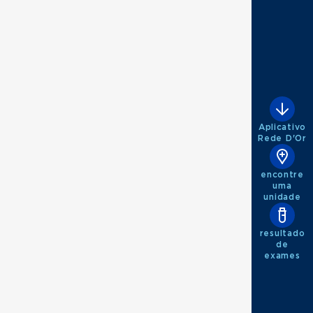
Aplicativo
Rede D'Or
encontre
uma
unidade
resultado
de
exames