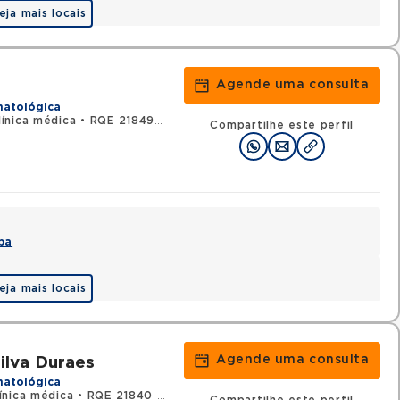
eja mais locais
Agende uma consulta
matológica
ínica médica
•
RQE 21849 - Hematologia e hemoterapia
Compartilhe este perfil
pa
eja mais locais
Agende uma consulta
ilva Duraes
matológica
ínica médica
•
RQE 21840 - Hematologia e hemoterapia