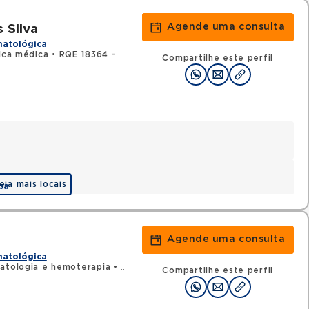
Agende uma consulta
 Silva
matológica
nica médica
•
RQE 18364 - Hematologia e hemoterapia
Compartilhe este perfil
a
eja mais locais
pa
Agende uma consulta
matológica
atologia e hemoterapia
•
RQE 10620 - Clínica médica
Compartilhe este perfil