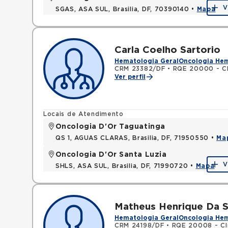
V
SGAS, ASA SUL, Brasilia, DF, 70390140 •
Mapa
Carla Coelho Sartorio
Hematologia Geral
Oncologia He
CRM 23382/DF
•
RQE 20000 - Cl
Ver perfil
Locais de Atendimento
Oncologia D'Or Taguatinga
QS 1, AGUAS CLARAS, Brasilia, DF, 71950550 •
Ma
Oncologia D'Or Santa Luzia
V
SHLS, ASA SUL, Brasilia, DF, 71990720 •
Mapa
Matheus Henrique Da S
Hematologia Geral
Oncologia He
CRM 24198/DF
•
RQE 20008 - Cl