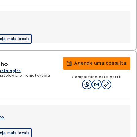
eja mais locais
Agende uma consulta
lho
matológica
matologia e hemoterapia
Compartilhe este perfil
pa
eja mais locais