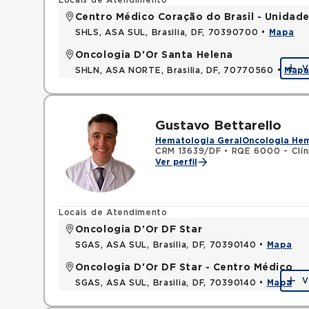
Locais de Atendimento
Centro Médico Coração do Brasil - Unidade
SHLS, ASA SUL, Brasilia, DF, 70390700 •
Mapa
Oncologia D'Or Santa Helena
V
SHLN, ASA NORTE, Brasilia, DF, 70770560 •
Map
Gustavo Bettarello
Hematologia Geral
Oncologia He
CRM 13639/DF
•
RQE 6000 - Clín
Ver perfil
Locais de Atendimento
Oncologia D'Or DF Star
SGAS, ASA SUL, Brasilia, DF, 70390140 •
Mapa
Oncologia D'Or DF Star - Centro Médico
V
SGAS, ASA SUL, Brasilia, DF, 70390140 •
Mapa