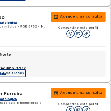
Agende uma consulta
do
matológica
ica médica
•
RQE 6752 - Hematologia e hemoterapia
Compartilhe este perfil
 Norte
radinho Qd 12
eja mais locais
apa
Agende uma consulta
 Ferreira
matológica
matologia e hemoterapia
Compartilhe este perfil