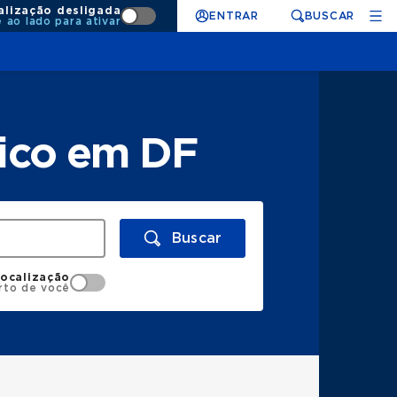
alização desligada
ENTRAR
BUSCAR
e ao lado para ativar
ico em DF
Buscar
localização
rto de você