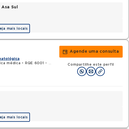
 Asa Sul
eja mais locais
a
Agende uma consulta
matológica
ica médica
•
RQE 6001 - Hematologia e hemoterapia
Compartilhe este perfil
eja mais locais