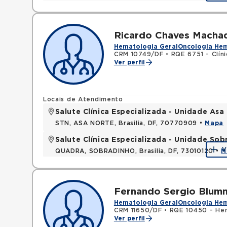
Ricardo Chaves Macha
Hematologia Geral
Oncologia He
CRM 10749/DF
•
RQE 6751 - Clín
Ver perfil
Locais de Atendimento
Salute Clínica Especializada - Unidade Asa
STN, ASA NORTE, Brasilia, DF, 70770909 •
Mapa
Salute Clínica Especializada - Unidade Sob
V
QUADRA, SOBRADINHO, Brasilia, DF, 73010120 •
M
Fernando Sergio Blumm
Hematologia Geral
Oncologia He
CRM 11650/DF
•
RQE 10450 - He
Ver perfil