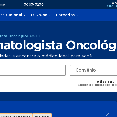
Loc
ame
3003-3230
Cliqu
nstitucional
O Grupo
Parcerias
ista Oncológico em DF
atologista Oncológ
dades e encontre o médico ideal para você.
Ative sua 
Encontre unidades pe