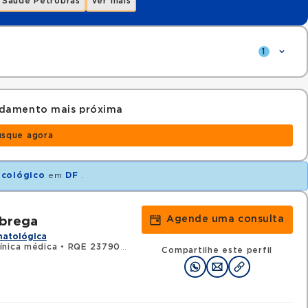
Saúde Petrobras
Ver mais
1
ndamento mais próxima
usque agora
cológico
em
DF
.
Agende uma consulta
obrega
matológica
ínica médica
•
RQE 23790 - Hematologia e hemoterapia
Compartilhe este perfil