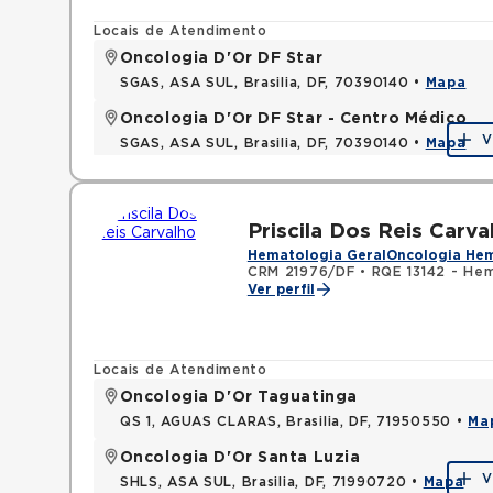
Locais de Atendimento
Oncologia D'Or DF Star
SGAS, ASA SUL, Brasilia, DF, 70390140 •
Mapa
Oncologia D'Or DF Star - Centro Médico
V
SGAS, ASA SUL, Brasilia, DF, 70390140 •
Mapa
Priscila Dos Reis Carva
Hematologia Geral
Oncologia He
CRM 21976/DF
•
RQE 13142 - He
Ver perfil
Locais de Atendimento
Oncologia D'Or Taguatinga
QS 1, AGUAS CLARAS, Brasilia, DF, 71950550 •
Ma
Oncologia D'Or Santa Luzia
V
SHLS, ASA SUL, Brasilia, DF, 71990720 •
Mapa