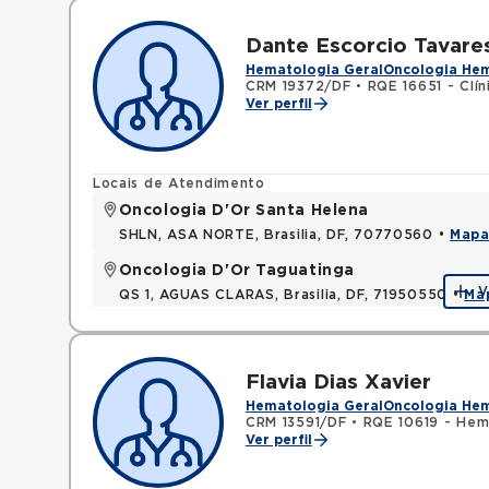
Dante Escorcio Tavares
Hematologia Geral
Oncologia He
CRM 19372/DF
•
RQE 16651 - Clí
Ver perfil
Locais de Atendimento
Oncologia D'Or Santa Helena
SHLN, ASA NORTE, Brasilia, DF, 70770560 •
Map
Oncologia D'Or Taguatinga
V
QS 1, AGUAS CLARAS, Brasilia, DF, 71950550 •
Ma
Flavia Dias Xavier
Hematologia Geral
Oncologia He
CRM 13591/DF
•
RQE 10619 - Hem
Ver perfil