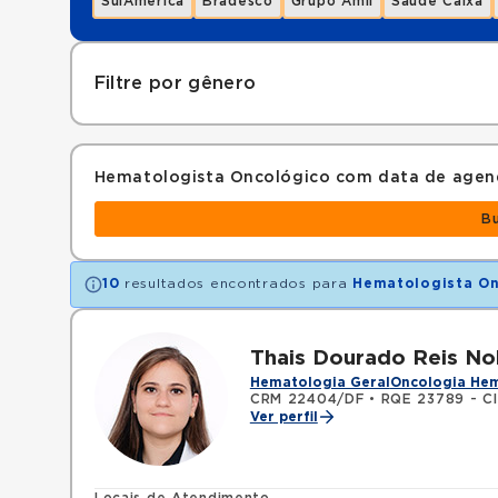
SulAmérica
Bradesco
Grupo Amil
Saúde Caixa
Filtre por gênero
Hematologista Oncológico com data de age
B
10
resultados encontrados para
Hematologista On
Thais Dourado Reis N
Hematologia Geral
Oncologia He
CRM 22404/DF
•
RQE 23789 - Cl
Ver perfil