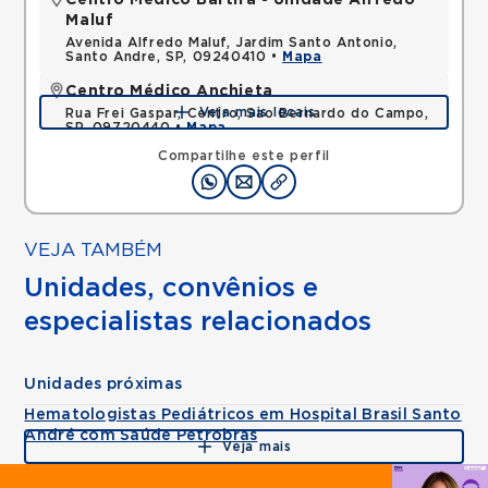
Centro Médico Bartira - Unidade Alfredo
Maluf
Avenida Alfredo Maluf, Jardim Santo Antonio,
Santo Andre, SP, 09240410 •
Mapa
Centro Médico Anchieta
Veja mais locais
Rua Frei Gaspar, Centro, Sao Bernardo do Campo,
SP, 09720440 •
Mapa
Compartilhe este perfil
VEJA TAMBÉM
Unidades, convênios e
especialistas relacionados
Unidades próximas
Hematologistas Pediátricos em Hospital Brasil Santo
André com Saúde Petrobras
Veja mais