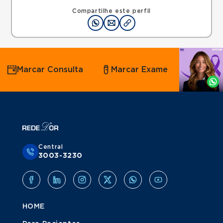
Rua Tingoassuiba, Vila Iolanda, Sao Paulo, SP,
08451030 •
Mapa
Compartilhe este perfil
Agende
Marcar Consulta
Marcar Exame
por
Whatsapp
Central
3003-3230
HOME