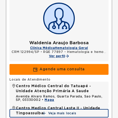
Waldenia Araujo Barbosa
Clínica Médica
Hematologia Geral
CRM 122994/SP
•
RQE 77897 - Hematologia e hemoterapia
Ver perfil
Agende uma consulta
Locais de Atendimento
Centro Médico Central do Tatuapé -
Unidade Atenção Primária A Saude
Avenida Alvaro Ramos, Quarta Parada, Sao Paulo,
SP, 03330002 •
Mapa
Centro Medico Central Leste II - Unidade
Tingoassuiba
Veja mais locais