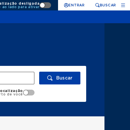
alização desligada
ENTRAR
BUSCAR
e ao lado para ativar
Buscar
localização
rto de você