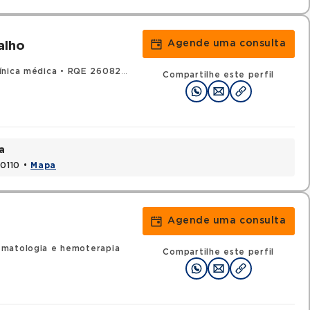
Agende uma consulta
alho
ínica médica
•
RQE 26082 - Hematologia e hemoterapia
Compartilhe este perfil
a
70110 •
Mapa
Agende uma consulta
ematologia e hemoterapia
Compartilhe este perfil