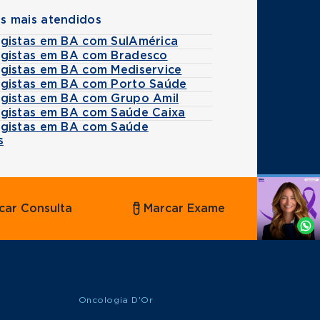
s mais atendidos
gistas em BA com SulAmérica
gistas em BA com Bradesco
gistas em BA com Mediservice
gistas em BA com Porto Saúde
gistas em BA com Grupo Amil
gistas em BA com Saúde Caixa
gistas em BA com Saúde
s
Agende
car Consulta
Marcar Exame
por
Whatsapp
Oncologia D'Or