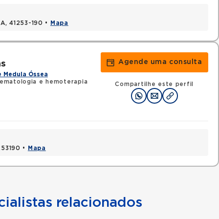
BA, 41253-190 •
Mapa
Agende uma consulta
as
e Medula Óssea
ematologia e hemoterapia
Compartilhe este perfil
1253190 •
Mapa
ialistas relacionados