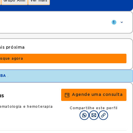
Grupo Amil
Ver mais
1
is próxima
usque agora
m
BA
.
Agende uma consulta
us
ematologia e hemoterapia
Compartilhe este perfil