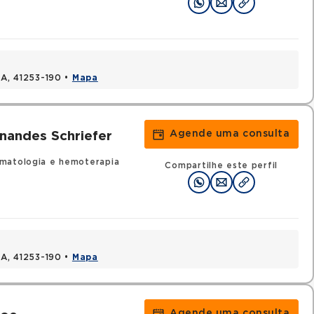
BA, 41253-190 •
Mapa
Agende uma consulta
nandes Schriefer
matologia e hemoterapia
Compartilhe este perfil
BA, 41253-190 •
Mapa
Agende uma consulta