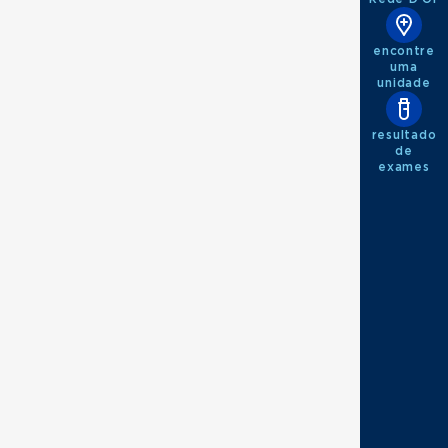
encontre
uma
unidade
resultado
de
exames