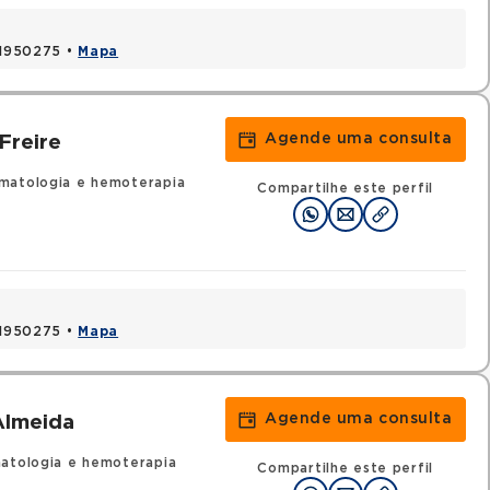
 41950275 •
Mapa
Agende uma consulta
Freire
matologia e hemoterapia
Compartilhe este perfil
 41950275 •
Mapa
Agende uma consulta
Almeida
atologia e hemoterapia
Compartilhe este perfil