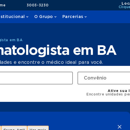
Loc
ame
3003-3230
Cliqu
nstitucional
O Grupo
Parcerias
gista em BA
atologista em BA
dades e encontre o médico ideal para você.
Ative sua 
Encontre unidades pe