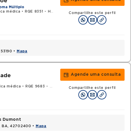
soe
oma Múltiplo
ica médica
•
RQE 8351 - Hematologia e hemoterapia
Compartilhe este perfil
1253190 •
Mapa
Agende uma consulta
rade
ica médica
•
RQE 9683 - Hematologia e hemoterapia
Compartilhe este perfil
os Dumont
s, BA, 42702400 •
Mapa