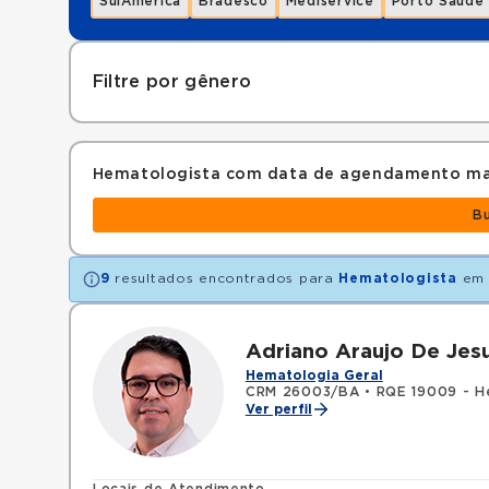
SulAmérica
Bradesco
Mediservice
Porto Saúde
Filtre por gênero
Hematologista com data de agendamento ma
B
9
resultados encontrados para
Hematologista
e
Adriano Araujo De Jes
Hematologia Geral
CRM 26003/BA
•
RQE 19009 - H
Ver perfil