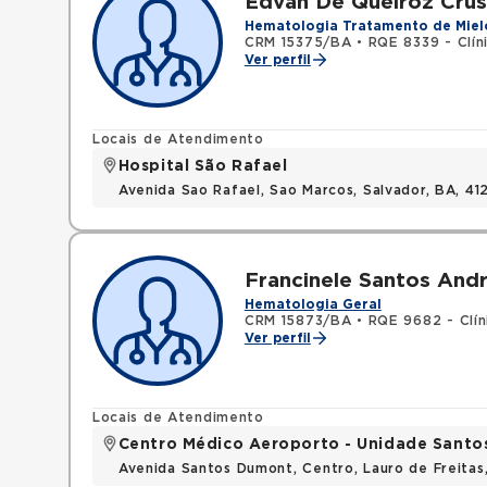
Edvan De Queiroz Cru
Hematologia Tratamento de Miel
CRM 15375/BA
•
RQE 8339 - Clín
Ver perfil
Locais de Atendimento
Hospital São Rafael
Avenida Sao Rafael, Sao Marcos, Salvador, BA, 4
Francinele Santos And
Hematologia Geral
CRM 15873/BA
•
RQE 9682 - Clín
Ver perfil
Locais de Atendimento
Centro Médico Aeroporto - Unidade Sant
Avenida Santos Dumont, Centro, Lauro de Freita