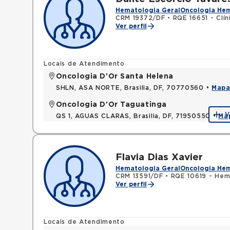
Hematologia Geral
Oncologia He
CRM 19372/DF
•
RQE 16651 - Clí
Ver perfil
Locais de Atendimento
Oncologia D'Or Santa Helena
SHLN, ASA NORTE, Brasilia, DF, 70770560 •
Map
Oncologia D'Or Taguatinga
V
QS 1, AGUAS CLARAS, Brasilia, DF, 71950550 •
Ma
Flavia Dias Xavier
Hematologia Geral
Oncologia He
CRM 13591/DF
•
RQE 10619 - Hem
Ver perfil
Locais de Atendimento