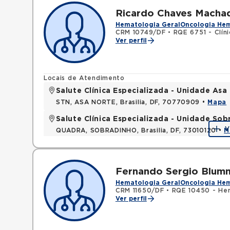
Ricardo Chaves Macha
Hematologia Geral
Oncologia He
CRM 10749/DF
•
RQE 6751 - Clín
Ver perfil
Locais de Atendimento
Salute Clínica Especializada - Unidade Asa
STN, ASA NORTE, Brasilia, DF, 70770909 •
Mapa
Salute Clínica Especializada - Unidade Sob
V
QUADRA, SOBRADINHO, Brasilia, DF, 73010120 •
M
Fernando Sergio Blumm
Hematologia Geral
Oncologia He
CRM 11650/DF
•
RQE 10450 - He
Ver perfil