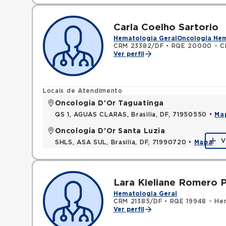
Carla Coelho Sartorio
Hematologia Geral
Oncologia He
CRM 23382/DF
•
RQE 20000 - Cl
Ver perfil
Locais de Atendimento
Oncologia D'Or Taguatinga
QS 1, AGUAS CLARAS, Brasilia, DF, 71950550 •
Ma
Oncologia D'Or Santa Luzia
V
SHLS, ASA SUL, Brasilia, DF, 71990720 •
Mapa
Lara Kieliane Romero P
Hematologia Geral
CRM 21385/DF
•
RQE 19948 - He
Ver perfil