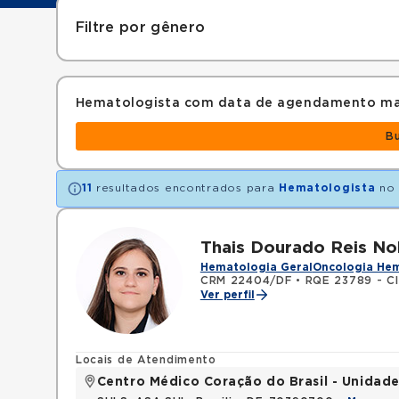
Filtre por gênero
Hematologista com data de agendamento ma
B
11
resultados encontrados para
Hematologista
no 
Thais Dourado Reis N
Hematologia Geral
Oncologia He
CRM 22404/DF
•
RQE 23789 - Cl
Ver perfil
Locais de Atendimento
Centro Médico Coração do Brasil - Unidade