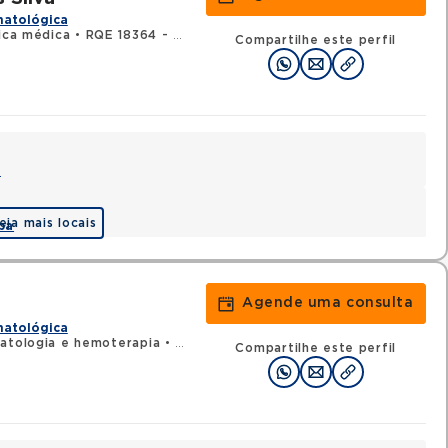
matológica
nica médica
•
RQE 18364 - Hematologia e hemoterapia
Compartilhe este perfil
a
eja mais locais
pa
Agende uma consulta
matológica
atologia e hemoterapia
•
RQE 10620 - Clínica médica
Compartilhe este perfil