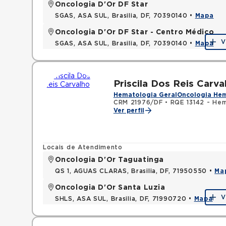
Oncologia D'Or DF Star
SGAS, ASA SUL, Brasilia, DF, 70390140 •
Mapa
Oncologia D'Or DF Star - Centro Médico
V
SGAS, ASA SUL, Brasilia, DF, 70390140 •
Mapa
Priscila Dos Reis Carva
Hematologia Geral
Oncologia He
CRM 21976/DF
•
RQE 13142 - He
Ver perfil
Locais de Atendimento
Oncologia D'Or Taguatinga
QS 1, AGUAS CLARAS, Brasilia, DF, 71950550 •
Ma
Oncologia D'Or Santa Luzia
V
SHLS, ASA SUL, Brasilia, DF, 71990720 •
Mapa