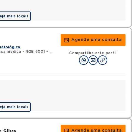
eja mais locais
a
Agende uma consulta
matológica
ica médica
•
RQE 6001 - Hematologia e hemoterapia
Compartilhe este perfil
eja mais locais
Agende uma consulta
 Silva