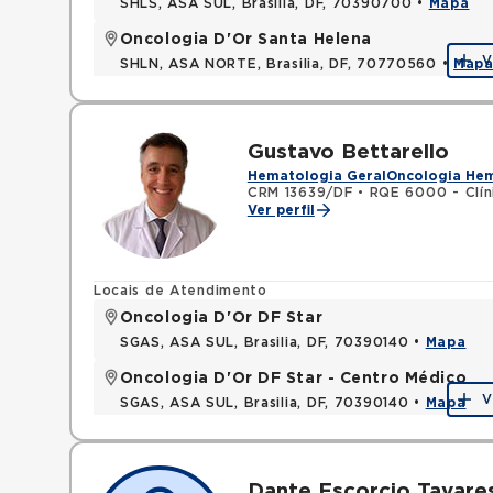
SHLS, ASA SUL, Brasilia, DF, 70390700 •
Mapa
Oncologia D'Or Santa Helena
V
SHLN, ASA NORTE, Brasilia, DF, 70770560 •
Map
Gustavo Bettarello
Hematologia Geral
Oncologia He
CRM 13639/DF
•
RQE 6000 - Clín
Ver perfil
Locais de Atendimento
Oncologia D'Or DF Star
SGAS, ASA SUL, Brasilia, DF, 70390140 •
Mapa
Oncologia D'Or DF Star - Centro Médico
V
SGAS, ASA SUL, Brasilia, DF, 70390140 •
Mapa
Dante Escorcio Tavares