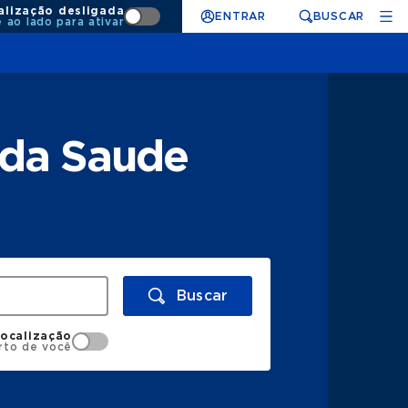
alização desligada
ENTRAR
BUSCAR
e ao lado para ativar
nda Saude
Buscar
localização
rto de você