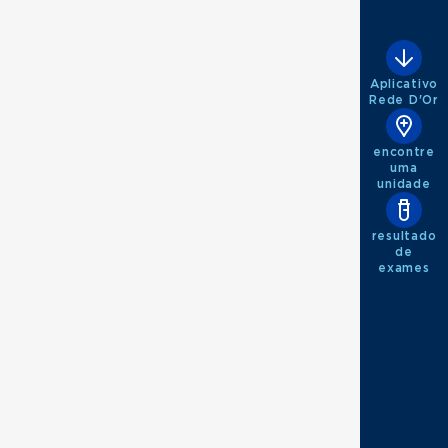
Aplicativo
Rede D'Or
encontre
uma
unidade
resultado
de
exames