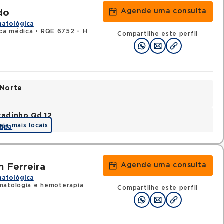
Agende uma consulta
do
matológica
ica médica
•
RQE 6752 - Hematologia e hemoterapia
Compartilhe este perfil
 Norte
radinho Qd 12
eja mais locais
apa
Agende uma consulta
 Ferreira
matológica
matologia e hemoterapia
Compartilhe este perfil