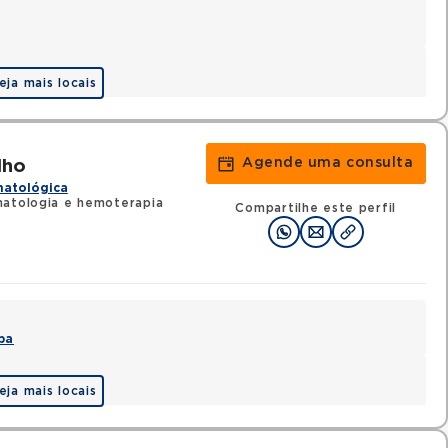
eja mais locais
Agende uma consulta
lho
matológica
matologia e hemoterapia
Compartilhe este perfil
pa
eja mais locais