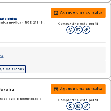
Agende uma consulta
matológica
ínica médica
•
RQE 21849 - Hematologia e hemoterapia
Compartilhe este perfil
pa
eja mais locais
Agende uma consulta
ereira
matologia e hemoterapia
Compartilhe este perfil