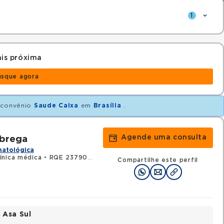
1
is próxima
usque agora
convênio
Saude Caixa
em
Brasília
.
Agende uma consulta
obrega
matológica
ínica médica
•
RQE 23790 - Hematologia e hemoterapia
Compartilhe este perfil
 Asa Sul