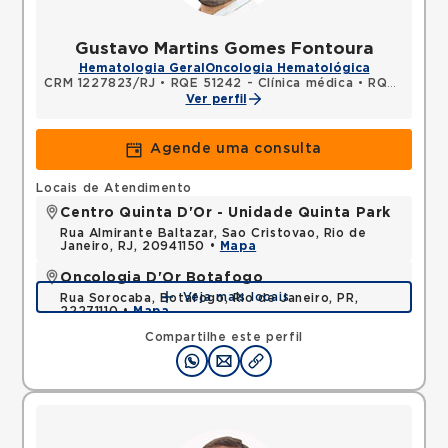
Gustavo Martins Gomes Fontoura
Hematologia Geral
Oncologia Hematológica
CRM 1227823/RJ
•
RQE 51242 - Clínica médica
•
RQE 52594 - Hematologia e hemoterapia
Ver perfil
Agende uma consulta
Locais de Atendimento
Centro Quinta D'Or - Unidade Quinta Park
Rua Almirante Baltazar, Sao Cristovao, Rio de
Janeiro, RJ, 20941150 •
Mapa
Oncologia D'Or Botafogo
Veja mais locais
Rua Sorocaba, Botafogo, Rio de Janeiro, PR,
22271110 •
Mapa
Compartilhe este perfil