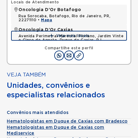
Locais de Atendimento
Oncologia D'Or Botafogo
Rua Sorocaba, Botafogo, Rio de Janeiro, PR,
22271110 •
Mapa
Oncologia D'Or Caxias
Veja mais locais
Avenida Perimetral Marechal Floriano, Jardim Vinte
e Cinco de Agosto, Duque de Caxias, RJ,
25075025 •
Mapa
Compartilhe este perfil
VEJA TAMBÉM
Unidades, convênios e
especialistas relacionados
Convênios mais atendidos
Hematologistas em Duque de Caxias com Bradesco
Hematologistas em Duque de Caxias com
Mediservice