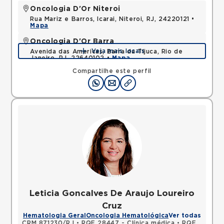
Oncologia D'Or Niteroi
Rua Mariz e Barros, Icarai, Niteroi, RJ, 24220121 •
Mapa
Oncologia D'Or Barra
Veja mais locais
Avenida das Americas, Barra da Tijuca, Rio de
Janeiro, RJ, 22640102 •
Mapa
Compartilhe este perfil
Leticia Goncalves De Araujo Loureiro
Cruz
Hematologia Geral
Oncologia Hematológica
Ver todas
CRM 871230/RJ
•
RQE 28447 - Clínica médica
•
RQE 28448 - Hematologia e hemoterapia