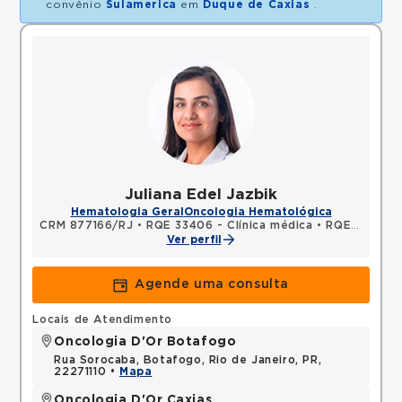
convênio
Sulamerica
em
Duque de Caxias
.
Juliana Edel Jazbik
Hematologia Geral
Oncologia Hematológica
CRM 877166/RJ
•
RQE 33406 - Clínica médica
•
RQE 33407 - Hematologia e hemoterapia
Ver perfil
Agende uma consulta
Locais de Atendimento
Oncologia D'Or Botafogo
Rua Sorocaba, Botafogo, Rio de Janeiro, PR,
22271110 •
Mapa
Oncologia D'Or Caxias