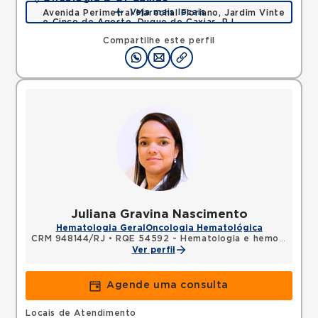
Veja mais locais
Avenida Perimetral Marechal Floriano, Jardim Vinte
e Cinco de Agosto, Duque de Caxias, RJ,
25075025 •
Mapa
Compartilhe este perfil
Juliana Gravina Nascimento
Hematologia Geral
Oncologia Hematológica
CRM 948144/RJ
•
RQE 54592 - Hematologia e hemoterapia
Ver perfil
Agende uma consulta
Locais de Atendimento