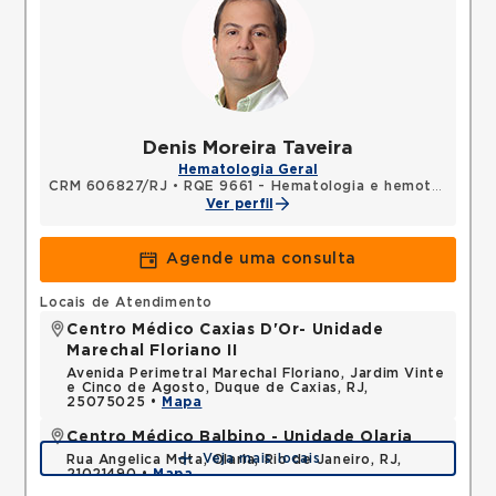
Denis Moreira Taveira
Hematologia Geral
CRM 606827/RJ
•
RQE 9661 - Hematologia e hemoterapia
Ver perfil
Agende uma consulta
Locais de Atendimento
Centro Médico Caxias D'Or- Unidade
Marechal Floriano II
Avenida Perimetral Marechal Floriano, Jardim Vinte
e Cinco de Agosto, Duque de Caxias, RJ,
25075025 •
Mapa
Centro Médico Balbino - Unidade Olaria
Veja mais locais
Rua Angelica Mota, Olaria, Rio de Janeiro, RJ,
21021490 •
Mapa