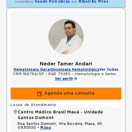
convênio
Saude Petrobras
em
Ribeirão Pires
.
Neder Tamer Andari
Hematologia Geral
Oncologia Hematológica
Ver todas
CRM 168794/SP
•
RQE 79285 - Hematologia e hemoterapia
Ver perfil
Agende uma consulta
Locais de Atendimento
Centro Médico Brasil Mauá - Unidade
Santos Dumont
Rua Santos Dumont, Vila Bocaina, Maua, SP,
09310130 •
Mapa