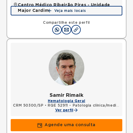
Centro Médico Ribeirão Pires - Unidade
Major Cardim
Veja mais locais
Rua Major Cardim, Suissa, Ribeirao Pires, SP,
09424250 •
Mapa
Compartilhe este perfil
Samir Rimaik
Hematologia Geral
CRM 50300/SP
•
RQE 52911 - Patologia clínica/medicina laboratorial
Ver perfil
Agende uma consulta