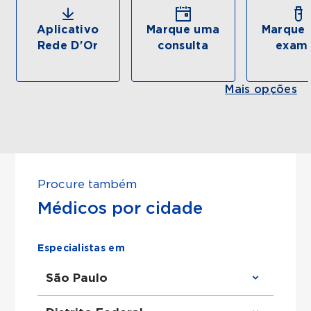
Aplicativo
Marque uma
Marque 
Rede D'Or
consulta
exam
Mais opções
Procure também
Médicos por cidade
Especialistas em
São Paulo
Clínico Geral em São Paulo