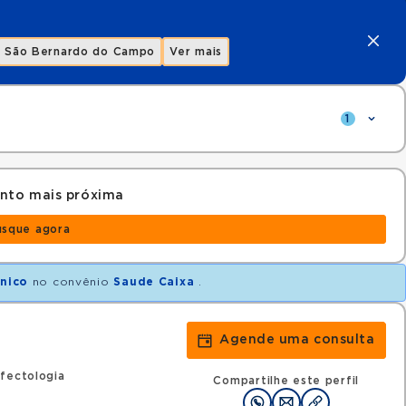
São Bernardo do Campo
Ver mais
1
ento mais próxima
usque agora
ínico
no convênio
Saude Caixa
.
Agende uma consulta
fectologia
Compartilhe este perfil