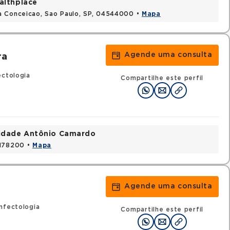
althplace
a Conceicao, Sao Paulo, SP, 04544000 •
Mapa
Agende uma consulta
ra
ectologia
Compartilhe este perfil
nidade Antônio Camardo
3178200 •
Mapa
Agende uma consulta
nfectologia
Compartilhe este perfil