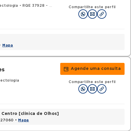
ectologia
•
RQE 37928 - Medicina do tráfego
Compartilhe este perfil
 •
Mapa
Agende uma consulta
es
fectologia
Compartilhe este perfil
Centro [clínica de Olhos]
2327060 •
Mapa