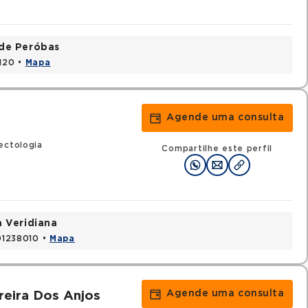
ade Peróbas
1120 •
Mapa
Agende uma consulta
i
ectologia
Compartilhe este perfil
a Veridiana
 01238010 •
Mapa
Agende uma consulta
ereira Dos Anjos