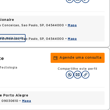
sionaire
a Conceicao, Sao Paulo, SP, 04544000 •
Mapa
eja mais locais
a Conceicao, Sao Paulo, SP, 04544000 •
Mapa
Agende uma consulta
te
fectologia
Compartilhe este perfil
e Porto Alegre
P, 09030610 •
Mapa