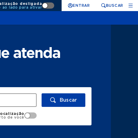
alização desligada
ENTRAR
BUSCAR
e ao lado para ativar
ue atenda
Buscar
localização
rto de você