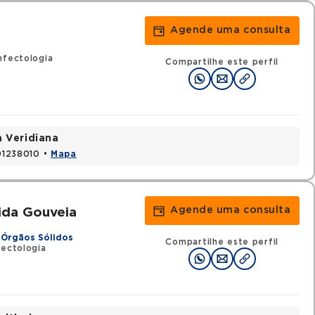
Agende uma consulta
nfectologia
Compartilhe este perfil
a Veridiana
 01238010 •
Mapa
Agende uma consulta
ida Gouveia
 Órgãos Sólidos
Compartilhe este perfil
fectologia