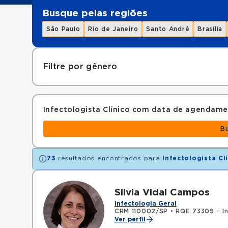
Busque pelas regiões
São Paulo
Rio de Janeiro
Santo André
Brasília
Filtre por gênero
Infectologista Clínico com data de agendam
B
73
resultados encontrados para
Infectologista Cl
Silvia Vidal Campos
Infectologia Geral
CRM 110002/SP
•
RQE 73309 - In
Ver perfil