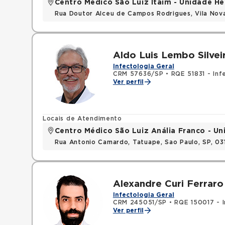
Centro Médico São Luiz Itaim - Unidade He
Rua Doutor Alceu de Campos Rodrigues, Vila Nov
Aldo Luis Lembo Silvei
Infectologia Geral
CRM 57636/SP
•
RQE 51831 - Inf
Ver perfil
Locais de Atendimento
Centro Médico São Luiz Anália Franco - U
Rua Antonio Camardo, Tatuape, Sao Paulo, SP, 0
Alexandre Curi Ferraro
Infectologia Geral
CRM 245051/SP
•
RQE 150017 - I
Ver perfil