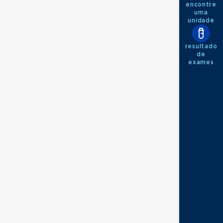
encontre
uma
unidade
resultado
de
exames