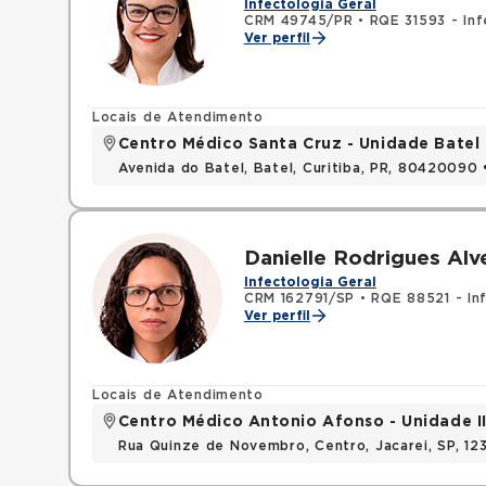
Infectologia Geral
CRM 49745/PR
•
RQE 31593 - Inf
Ver perfil
Locais de Atendimento
Centro Médico Santa Cruz - Unidade Batel
Avenida do Batel, Batel, Curitiba, PR, 80420090
Danielle Rodrigues Alv
Infectologia Geral
CRM 162791/SP
•
RQE 88521 - In
Ver perfil
Locais de Atendimento
Centro Médico Antonio Afonso - Unidade II 
Rua Quinze de Novembro, Centro, Jacarei, SP, 1