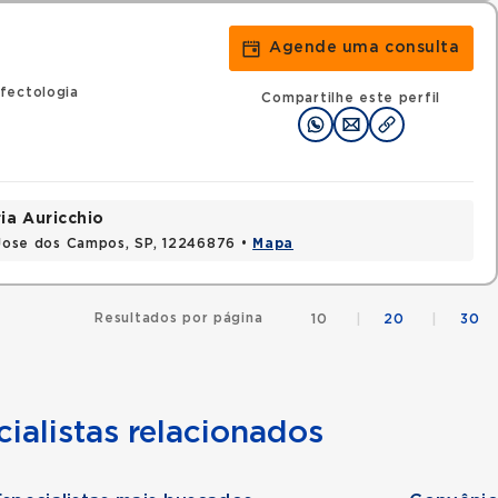
Agende uma consulta
fectologia
Compartilhe este perfil
ia Auricchio
o Jose dos Campos, SP, 12246876 •
Mapa
Resultados por página
10
|
20
|
30
ialistas relacionados