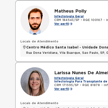
Matheus Polly
Infectologia Geral
CRM 184543/SP
•
RQE 100167 - I
Ver perfil
Locais de Atendimento
Centro Médico Santa Isabel - Unidade Don
Rua Dona Veridiana, Vila Buarque, Sao Paulo, SP,
Larissa Nunes De Alme
Infectologia Geral
Infectologia Para Transplante de
CRM 171595/SP
•
RQE 81878 - In
Ver perfil
Locais de Atendimento