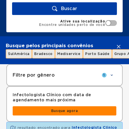
Buscar
Ative sua localização
Encontre unidades perto de você
Busque pelos principais convênios
SulAmérica
Bradesco
Mediservice
Porto Saúde
Grupo 
Filtre por gênero
1
Infectologista Clínico com data de
agendamento mais próxima
Busque agora
1 resultado encontrado para
Infectologista Clínico