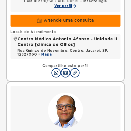
CRM 162791/SP
•
RQE 88521 - Infectologia
Ver perfil
Agende uma consulta
Locais de Atendimento
Centro Médico Antonio Afonso - Unidade II
Centro [clínica de Olhos]
Rua Quinze de Novembro, Centro, Jacarei, SP,
12327060 •
Mapa
Compartilhe este perfil