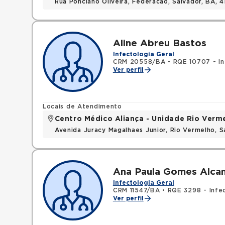
Rua Ponciano Oliveira, Federacao, Salvador, BA,
Aline Abreu Bastos
Infectologia Geral
CRM 20558/BA
•
RQE 10707 - In
Ver perfil
Locais de Atendimento
Centro Médico Aliança - Unidade Rio Verm
Avenida Juracy Magalhaes Junior, Rio Vermelho, 
Ana Paula Gomes Alcan
Infectologia Geral
CRM 11547/BA
•
RQE 3298 - Infe
Ver perfil