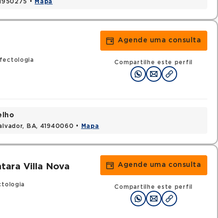
 41950275 •
Mapa
Agende uma consulta
fectologia
Compartilhe este perfil
elho
Salvador, BA, 41940060 •
Mapa
Agende uma consulta
tara Villa Nova
ctologia
Compartilhe este perfil