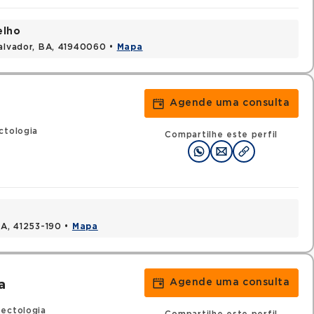
elho
Salvador, BA, 41940060 •
Mapa
Agende uma consulta
ctologia
Compartilhe este perfil
BA, 41253-190 •
Mapa
Agende uma consulta
a
fectologia