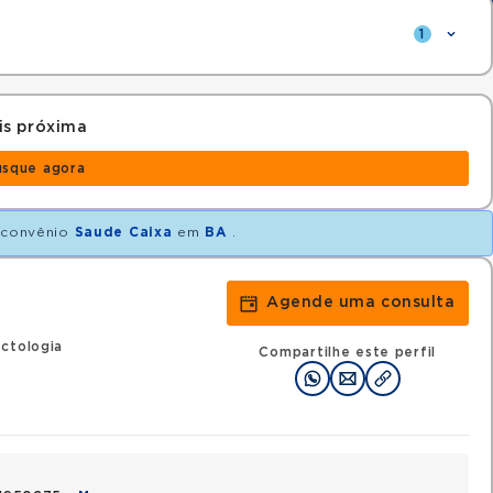
1
is próxima
usque agora
convênio
Saude Caixa
em
BA
.
Agende uma consulta
ctologia
Compartilhe este perfil