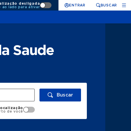
alização desligada
ENTRAR
BUSCAR
e ao lado para ativar
da Saude
Buscar
localização
rto de você