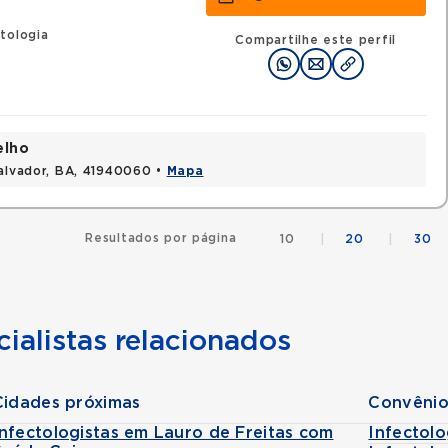
tologia
Compartilhe este perfil
elho
Salvador, BA, 41940060 •
Mapa
Resultados por página
10
|
20
|
30
ialistas relacionados
Cidades próximas
Convênio
Infectologistas em Lauro de Freitas com
Infectol