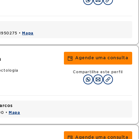
 41950275 •
Mapa
Agende uma consulta
a
ectologia
Compartilhe este perfil
arcos
90 •
Mapa
Agende uma consulta