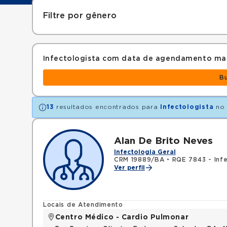
Filtre por gênero
Infectologista com data de agendamento ma
B
13
resultados encontrados para
Infectologista
no 
Alan De Brito Neves
Infectologia Geral
CRM 19889/BA
•
RQE 7843 - Infe
Ver perfil
Locais de Atendimento
Centro Médico - Cardio Pulmonar