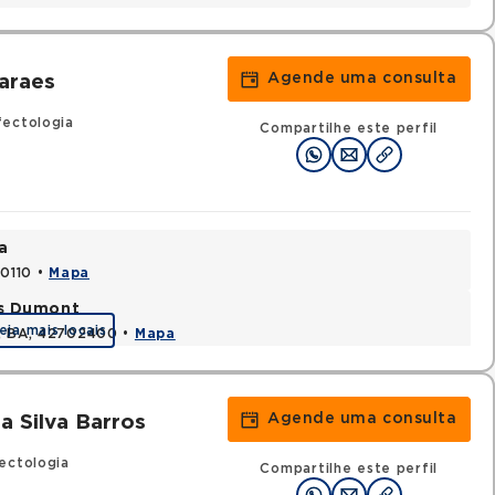
Agende uma consulta
maraes
fectologia
Compartilhe este perfil
a
70110 •
Mapa
os Dumont
eja mais locais
s, BA, 42702400 •
Mapa
Agende uma consulta
Da Silva Barros
ectologia
Compartilhe este perfil