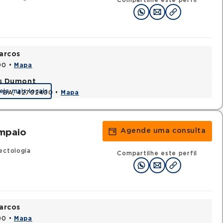
Compartilhe este perfil
arcos
90 •
Mapa
os Dumont
eja mais locais
s, BA, 42702400 •
Mapa
Agende uma consulta
ampaio
ectologia
Compartilhe este perfil
arcos
90 •
Mapa