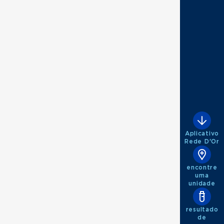
Aplicativo
Rede D'Or
encontre
uma
unidade
resultado
de