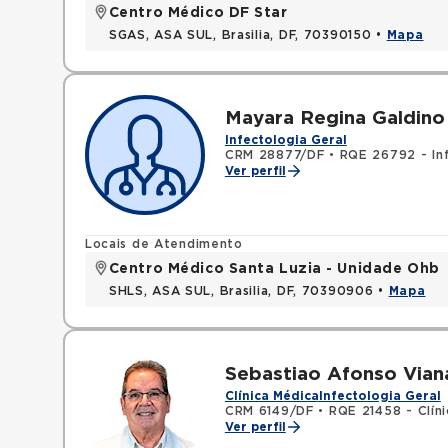
Centro Médico DF Star
SGAS, ASA SUL, Brasilia, DF, 70390150 •
Mapa
Mayara Regina Galdino
Infectologia Geral
CRM 28877/DF
•
RQE 26792 - In
Ver perfil
Locais de Atendimento
Centro Médico Santa Luzia - Unidade Ohb
SHLS, ASA SUL, Brasilia, DF, 70390906 •
Mapa
Sebastiao Afonso Via
Clínica Médica
Infectologia Geral
CRM 6149/DF
•
RQE 21458 - Clín
Ver perfil