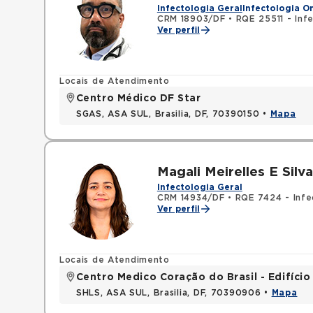
Infectologia Geral
Infectologia O
CRM 18903/DF
•
RQE 25511 - Inf
Ver perfil
Locais de Atendimento
Centro Médico DF Star
SGAS, ASA SUL, Brasilia, DF, 70390150 •
Mapa
Magali Meirelles E Silva
Infectologia Geral
CRM 14934/DF
•
RQE 7424 - Infe
Ver perfil
Locais de Atendimento
Centro Medico Coração do Brasil - Edifíci
SHLS, ASA SUL, Brasilia, DF, 70390906 •
Mapa