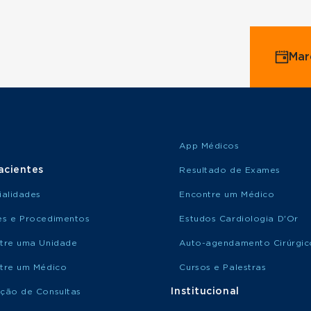
Mar
App Médicos
acientes
Resultado de Exames
ialidades
Encontre um Médico
s e Procedimentos
Estudos Cardiologia D'Or
tre uma Unidade
Auto-agendamento Cirúrgic
tre um Médico
Cursos e Palestras
Institucional
ção de Consultas