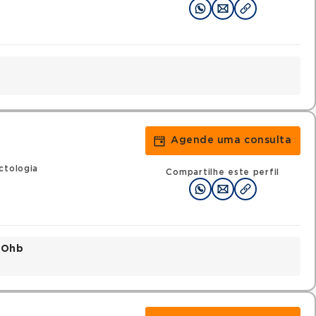
Agende uma consulta
ctologia
Compartilhe este perfil
o Ohb