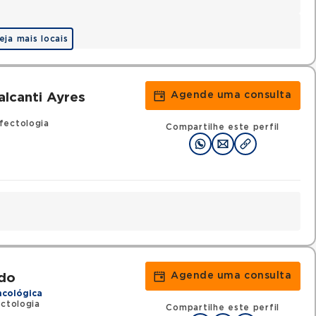
eja mais locais
Agende uma consulta
lcanti Ayres
fectologia
Compartilhe este perfil
Agende uma consulta
do
ncológica
ectologia
Compartilhe este perfil