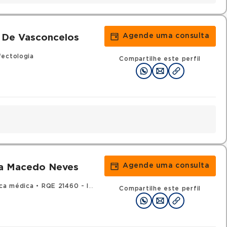
Agende uma consulta
 De Vasconcelos
fectologia
Compartilhe este perfil
Agende uma consulta
na Macedo Neves
ica médica
•
RQE 21460 - Infectologia
Compartilhe este perfil