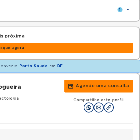
1
is próxima
usque agora
convênio
Porto Saude
em
DF
.
Agende uma consulta
ogueira
ectologia
Compartilhe este perfil