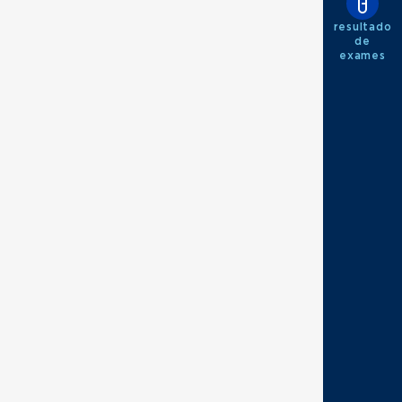
resultado
de
exames