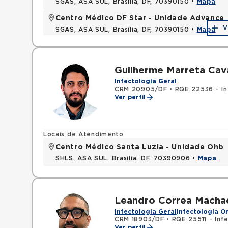
SGAS, ASA SUL, Brasilia, DF, 70390150 •
Mapa
Centro Médico DF Star - Unidade Advance
V
SGAS, ASA SUL, Brasilia, DF, 70390150 •
Mapa
Guilherme Marreta Cava
Infectologia Geral
CRM 20905/DF
•
RQE 22536 - In
Ver perfil
Locais de Atendimento
Centro Médico Santa Luzia - Unidade Ohb
SHLS, ASA SUL, Brasilia, DF, 70390906 •
Mapa
Leandro Correa Macha
Infectologia Geral
Infectologia O
CRM 18903/DF
•
RQE 25511 - Inf
Ver perfil