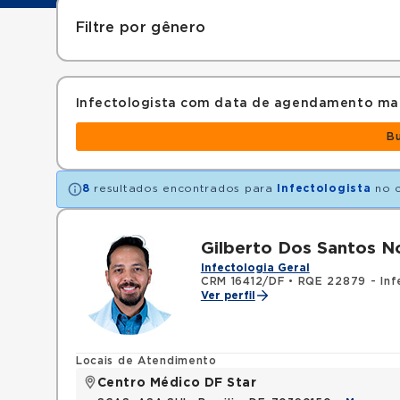
Filtre por gênero
Infectologista com data de agendamento ma
B
8
resultados encontrados para
Infectologista
no 
Gilberto Dos Santos N
Infectologia Geral
CRM 16412/DF
•
RQE 22879 - Inf
Ver perfil
Locais de Atendimento
Centro Médico DF Star