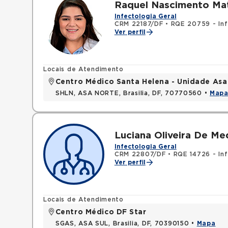
Raquel Nascimento Mat
Infectologia Geral
CRM 22187/DF
•
RQE 20759 - Inf
Ver perfil
Locais de Atendimento
Centro Médico Santa Helena - Unidade Asa
SHLN, ASA NORTE, Brasilia, DF, 70770560 •
Map
Luciana Oliveira De M
Infectologia Geral
CRM 22807/DF
•
RQE 14726 - Inf
Ver perfil
Locais de Atendimento
Centro Médico DF Star
SGAS, ASA SUL, Brasilia, DF, 70390150 •
Mapa