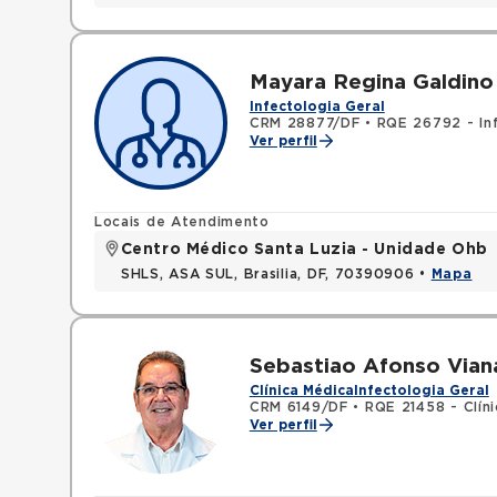
Mayara Regina Galdino
Infectologia Geral
CRM 28877/DF
•
RQE 26792 - In
Ver perfil
Locais de Atendimento
Centro Médico Santa Luzia - Unidade Ohb
SHLS, ASA SUL, Brasilia, DF, 70390906 •
Mapa
Sebastiao Afonso Via
Clínica Médica
Infectologia Geral
CRM 6149/DF
•
RQE 21458 - Clín
Ver perfil