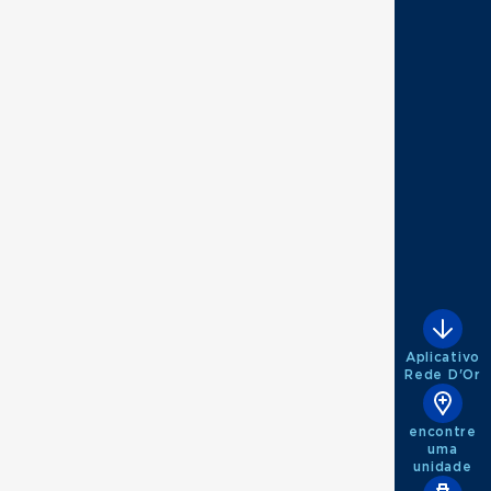
Aplicativo
Rede D'Or
encontre
uma
unidade