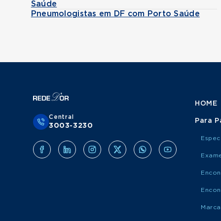
Saúde
Pneumologistas em DF com Porto Saúde
HOME
Central
Para P
3003-3230
Espec
Exame
Encon
Encon
Marca