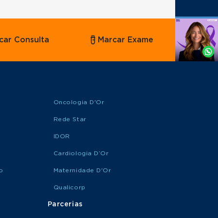
Agende
car Consulta
Marcar Exame
por
Whatsapp
Oncologia D'Or
Rede Star
IDOR
Cardiologia D’Or
o
Maternidade D'Or
Qualicorp
Parcerias