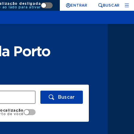
alização desligada
ENTRAR
BUSCAR
e ao lado para ativar
da Porto
Buscar
localização
rto de você