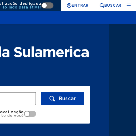
alização desligada
ENTRAR
BUSCAR
e ao lado para ativar
da Sulamerica
Buscar
localização
rto de você