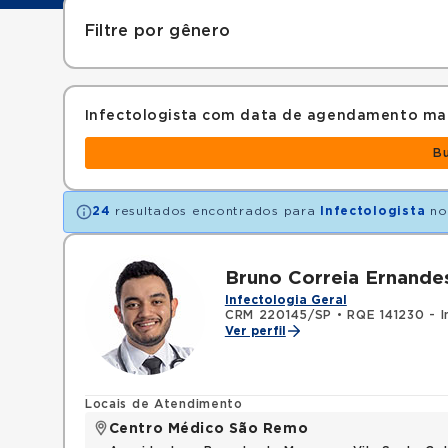
Filtre por gênero
Infectologista com data de agendamento ma
B
24
resultados encontrados para
Infectologista
no
Bruno Correia Ernande
Infectologia Geral
CRM 220145/SP
•
RQE 141230 - I
Ver perfil
Locais de Atendimento
Centro Médico São Remo