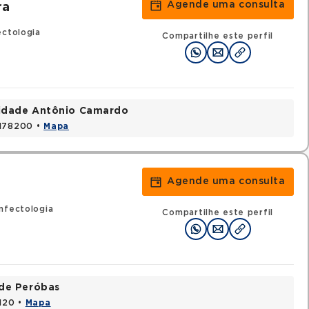
Agende uma consulta
ra
ectologia
Compartilhe este perfil
nidade Antônio Camardo
3178200 •
Mapa
Agende uma consulta
nfectologia
Compartilhe este perfil
ade Peróbas
1120 •
Mapa