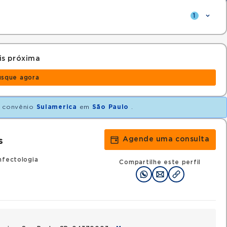
1
is próxima
usque agora
 convênio
Sulamerica
em
São Paulo
.
Agende uma consulta
s
nfectologia
Compartilhe este perfil