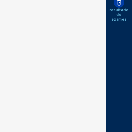
resultado
de
exames