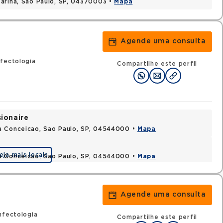
arina, Sao Paulo, SP, 04370003 •
Mapa
Agende uma consulta
fectologia
Compartilhe este perfil
sionaire
a Conceicao, Sao Paulo, SP, 04544000 •
Mapa
eja mais locais
a Conceicao, Sao Paulo, SP, 04544000 •
Mapa
Agende uma consulta
nfectologia
Compartilhe este perfil