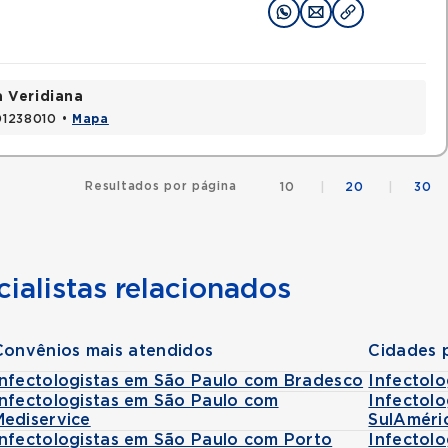
a Veridiana
 01238010 •
Mapa
Resultados por página
10
|
20
|
30
ialistas relacionados
Convênios mais atendidos
Cidades 
Infectologistas em São Paulo com Bradesco
Infectolo
Infectologistas em São Paulo com
Infectol
Mediservice
SulAméri
Infectologistas em São Paulo com Porto
Infectol