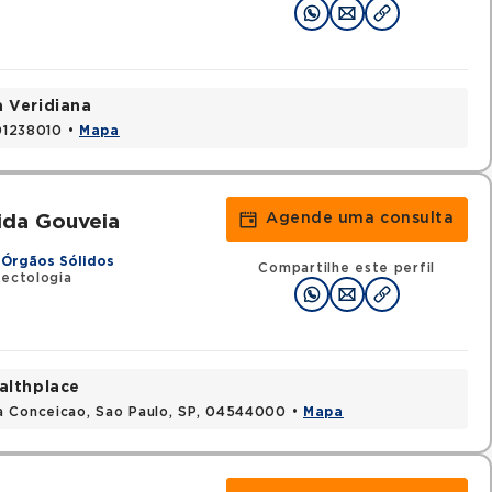
a Veridiana
 01238010 •
Mapa
Agende uma consulta
ida Gouveia
 Órgãos Sólidos
Compartilhe este perfil
fectologia
althplace
a Conceicao, Sao Paulo, SP, 04544000 •
Mapa