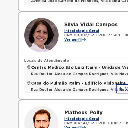
Avenida Joao Barreto de Menezes, Vila Santa Cat
Silvia Vidal Campos
Infectologia Geral
CRM 110002/SP
•
RQE 73309 - In
Ver perfil
Locais de Atendimento
Centro Médico São Luiz Itaim - Unidade Vi
Rua Doutor Alceu de Campos Rodrigues, Vila Nov
Casa do Pulmão Itaim - Edifício Visionaire
V
Rua Doutor Alceu de Campos Rodrigues, Vila Nov
Matheus Polly
Infectologia Geral
CRM 184543/SP
•
RQE 100167 - I
Ver perfil