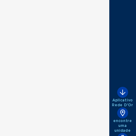
Aplicativo
Rede D'Or
encontre
uma
unidade