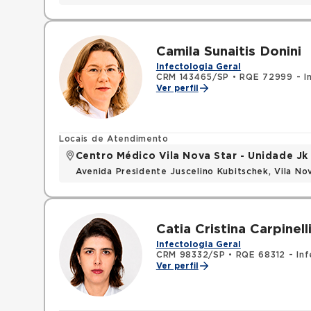
Camila Sunaitis Donini
Infectologia Geral
CRM 143465/SP
•
RQE 72999 - In
Ver perfil
Locais de Atendimento
Centro Médico Vila Nova Star - Unidade Jk
Avenida Presidente Juscelino Kubitschek, Vila N
Catia Cristina Carpinell
Infectologia Geral
CRM 98332/SP
•
RQE 68312 - Inf
Ver perfil