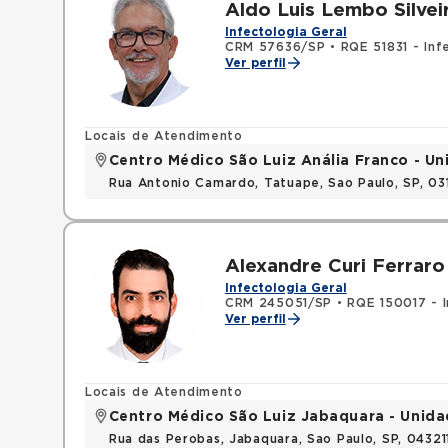
Aldo Luis Lembo Silvei
Infectologia Geral
CRM 57636/SP
•
RQE 51831 - Inf
Ver perfil
Locais de Atendimento
Centro Médico São Luiz Anália Franco - U
Rua Antonio Camardo, Tatuape, Sao Paulo, SP, 0
Alexandre Curi Ferraro
Infectologia Geral
CRM 245051/SP
•
RQE 150017 - I
Ver perfil
Locais de Atendimento
Centro Médico São Luiz Jabaquara - Unid
Rua das Perobas, Jabaquara, Sao Paulo, SP, 0432