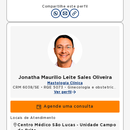
Rua Campo do Brito, Sao Jose, Aracaju, SE,
49020590 •
Mapa
Compartilhe este perfil
Jonatha Maurilio Leite Sales Oliveira
Mastologia Clínica
CRM 6038/SE
•
RQE 5073 - Ginecologia e obstetrícia
•
RQE 
Ver perfil
Agende uma consulta
Locais de Atendimento
Centro Médico São Lucas - Unidade Campo