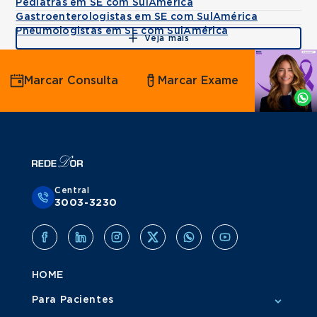
Pediatras em SE com SulAmérica
Gastroenterologistas em SE com SulAmérica
Pneumologistas em SE com SulAmérica
Veja mais
Agende
Marcar Consulta
Marcar Exame
por
Whatsapp
Central
3003-3230
HOME
Para Pacientes