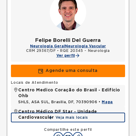
Felipe Borelli Del Guerra
Neurologia Geral
Neurologia Vascular
CRM 29367/DF
•
RQE 20345 - Neurologia
Ver perfil
Agende uma consulta
Locais de Atendimento
Centro Medico Coração do Brasil - Edifício
Ohb
SHLS, ASA SUL, Brasilia, DF, 70390906 •
Mapa
Centro Médico DF Star - Unidade
Cardiovascular
Veja mais locais
SGAS, ASA SUL, Brasilia, DF, 70390150 •
Mapa
Compartilhe este perfil