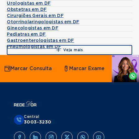
Urologistas em DF
Obstetras em DF
Cirurgiões Gerais em DF
Otorrinolaringologistas em DF
Ginecologistas em DF
Pediatras em DF
Gastroenterologistas em DF
Pneumologistas em DF
Veja mais
Agende
Marcar Consulta
Marcar Exame
por
Whatsapp
Central
3003-3230