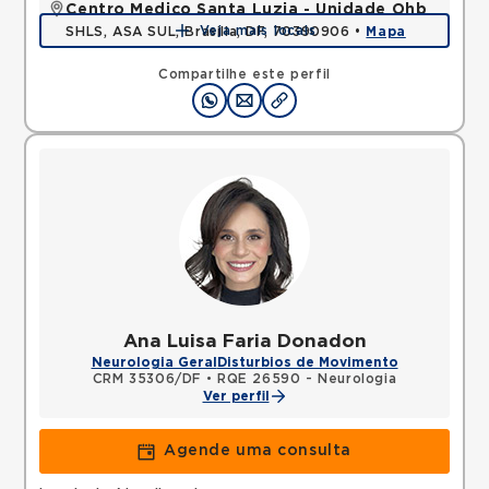
Centro Medico Santa Luzia - Unidade Ohb
Veja mais locais
SHLS, ASA SUL, Brasilia, DF, 70390906 •
Mapa
Compartilhe este perfil
Ana Luisa Faria Donadon
Neurologia Geral
Disturbios de Movimento
CRM 35306/DF
•
RQE 26590 - Neurologia
Ver perfil
Agende uma consulta