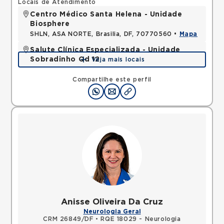
Locais de Atendimento
Centro Médico Santa Helena - Unidade
Biosphere
SHLN, ASA NORTE, Brasilia, DF, 70770560 •
Mapa
Salute Clínica Especializada - Unidade
Sobradinho Qd 12
Veja mais locais
QUADRA, SOBRADINHO, Brasilia, DF, 73010120 •
Mapa
Compartilhe este perfil
Anisse Oliveira Da Cruz
Neurologia Geral
CRM 26849/DF
•
RQE 18029 - Neurologia