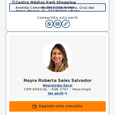
Centro Médico Park Shopping
Veja mais locais
Avenida Comendador Gustavo Paiva, Cruz das
Almas, Maceio, AL, 57038000 •
Mapa
Compartilhe este perfil
Nayra Roberta Sales Salvador
Neurologia Geral
CRM 6060/AL
•
RQE 3767 - Neurologia
Ver perfil
Agende uma consulta