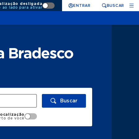
alização desligada
ENTRAR
BUSCAR
e ao lado para ativar
a Bradesco
Buscar
localização
rto de você