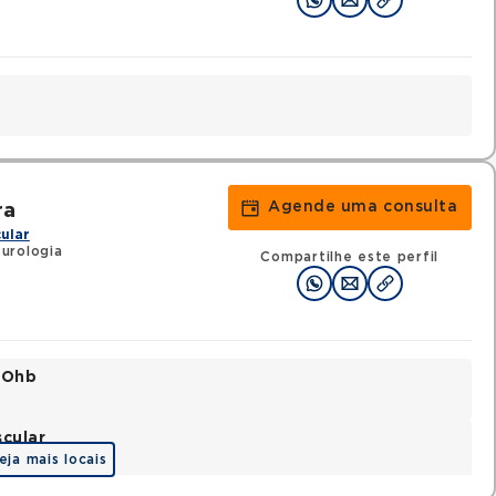
Agende uma consulta
ra
ular
urologia
Compartilhe este perfil
o Ohb
scular
eja mais locais