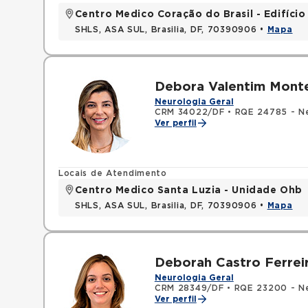
Centro Medico Coração do Brasil - Edifíci
SHLS, ASA SUL, Brasilia, DF, 70390906 •
Mapa
Debora Valentim Mont
Neurologia Geral
CRM 34022/DF
•
RQE 24785 - Ne
Ver perfil
Locais de Atendimento
Centro Medico Santa Luzia - Unidade Ohb
SHLS, ASA SUL, Brasilia, DF, 70390906 •
Mapa
Deborah Castro Ferreir
Neurologia Geral
CRM 28349/DF
•
RQE 23200 - Ne
Ver perfil