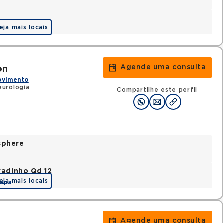
eja mais locais
Agende uma consulta
on
Movimento
urologia
Compartilhe este perfil
sphere
a
radinho Qd 12
eja mais locais
apa
Agende uma consulta