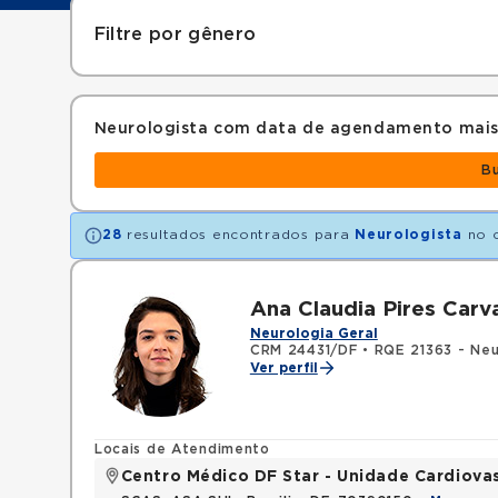
Filtre por gênero
Neurologista com data de agendamento mais
B
28
resultados encontrados para
Neurologista
no 
Ana Claudia Pires Carv
Neurologia Geral
CRM 24431/DF
•
RQE 21363 - Neu
Ver perfil
Locais de Atendimento
Centro Médico DF Star - Unidade Cardiova