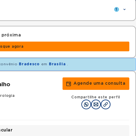
1
 próxima
usque agora
convênio
Bradesco
em
Brasília
.
Agende uma consulta
alho
rologia
Compartilhe este perfil
scular