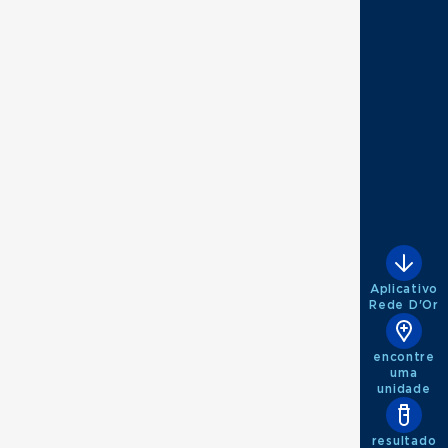
Aplicativo
Rede D'Or
encontre
uma
unidade
resultado