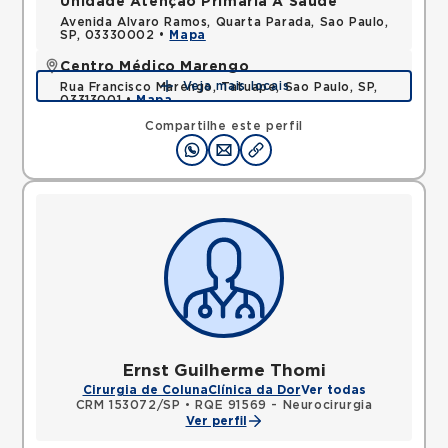
Unidade Atenção Primária A Saude
Avenida Alvaro Ramos, Quarta Parada, Sao Paulo,
SP, 03330002 •
Mapa
Centro Médico Marengo
Veja mais locais
Rua Francisco Marengo, Tatuape, Sao Paulo, SP,
03313001 •
Mapa
Compartilhe este perfil
Ernst Guilherme Thomi
Cirurgia de Coluna
Clínica da Dor
Ver todas
CRM 153072/SP
•
RQE 91569 - Neurocirurgia
Ver perfil