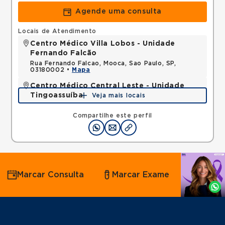
Agende uma consulta
Locais de Atendimento
Centro Médico Villa Lobos - Unidade
Fernando Falcão
Rua Fernando Falcao, Mooca, Sao Paulo, SP,
03180002 •
Mapa
Centro Médico Central Leste - Unidade
Tingoassuíba
Veja mais locais
Rua Tingoassuiba, Vila Iolanda, Sao Paulo, SP,
08451030 •
Mapa
Compartilhe este perfil
Agende
Marcar Consulta
Marcar Exame
por
Whatsapp