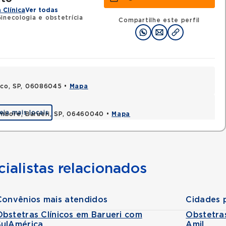
 Clínica
Ver todas
inecologia e obstetrícia
Compartilhe este perfil
asco, SP, 06086045 •
Mapa
eja mais locais
ambore, Barueri, SP, 06460040 •
Mapa
ialistas relacionados
Convênios mais atendidos
Cidades 
Obstetras Clínicos em Barueri com
Obstetra
SulAmérica
Amil