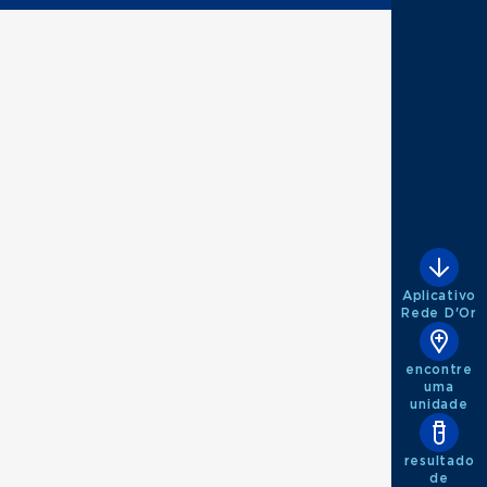
Aplicativo
Rede D'Or
encontre
uma
unidade
resultado
de