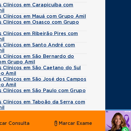
s Clínicos em Carapicuíba com
il
s Clínicos em Mauá com Grupo Amil
s Clínicos em Osasco com Grupo
 Clínicos em Ribeirão Pires com
il
s Clínicos em Santo André com
il
s Clínicos em São Bernardo do
om Grupo Amil
s Clínicos em São Caetano do Sul
o Amil
s Clínicos em São José dos Campos
o Amil
s Clínicos em São Paulo com Grupo
s Clínicos em Taboão da Serra com
il
Agende
car Consulta
Marcar Exame
por
Whatsapp