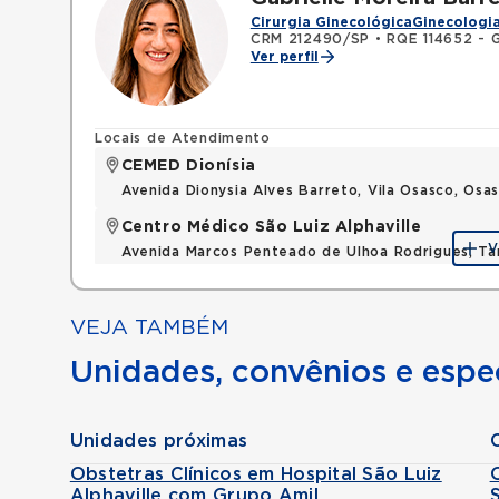
Cirurgia Ginecológica
Ginecologia
CRM 212490/SP
•
RQE 114652 - G
Ver perfil
Locais de Atendimento
CEMED Dionísia
Avenida Dionysia Alves Barreto, Vila Osasco, Os
Centro Médico São Luiz Alphaville
V
Avenida Marcos Penteado de Ulhoa Rodrigues, T
VEJA TAMBÉM
Unidades, convênios e espec
Unidades próximas
Obstetras Clínicos em Hospital São Luiz
Alphaville com Grupo Amil