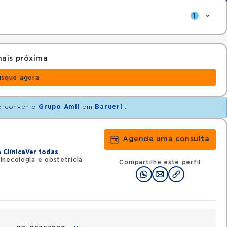
1
ais próxima
usque agora
 convênio
Grupo Amil
em
Barueri
.
Agende uma consulta
 Clínica
Ver todas
necologia e obstetrícia
Compartilhe este perfil