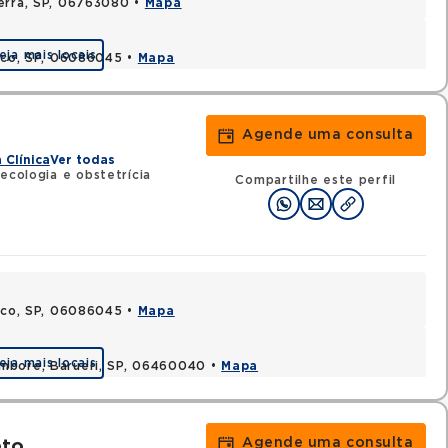
Serra, SP, 06763080 •
Mapa
eja mais locais
asco, SP, 06086045 •
Mapa
Agende uma consulta
 Clínica
Ver todas
ecologia e obstetrícia
Compartilhe este perfil
asco, SP, 06086045 •
Mapa
eja mais locais
ambore, Barueri, SP, 06460040 •
Mapa
Agende uma consulta
eto