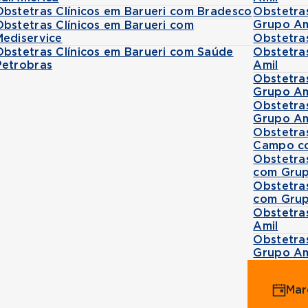
Obstetras Clínicos em Barueri com Bradesco
Obstetra
Grupo Am
Obstetras Clínicos em Barueri com
Mediservice
Obstetra
Obstetras Clínicos em Barueri com Saúde
Obstetra
Petrobras
Amil
Obstetras
Grupo Am
Obstetra
Grupo Am
Obstetra
Campo c
Obstetra
com Grup
Obstetra
com Grup
Obstetra
Amil
Obstetra
Grupo Am
Mar