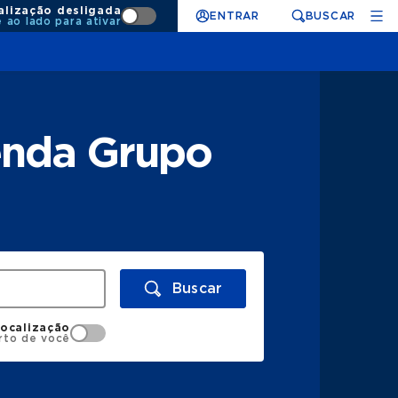
alização desligada
ENTRAR
BUSCAR
e ao lado para ativar
tenda Grupo
Buscar
localização
rto de você