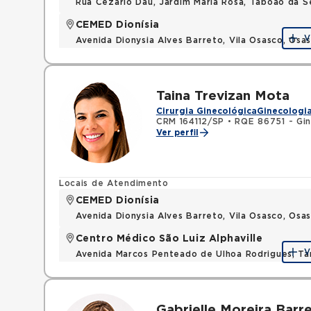
Rua Cezario Dau, Jardim Maria Rosa, Taboao da 
CEMED Dionísia
V
Avenida Dionysia Alves Barreto, Vila Osasco, Os
Taina Trevizan Mota
Cirurgia Ginecológica
Ginecologia
CRM 164112/SP
•
RQE 86751 - Gin
Ver perfil
Locais de Atendimento
CEMED Dionísia
Avenida Dionysia Alves Barreto, Vila Osasco, Os
Centro Médico São Luiz Alphaville
V
Avenida Marcos Penteado de Ulhoa Rodrigues, T
Gabrielle Moreira Barr