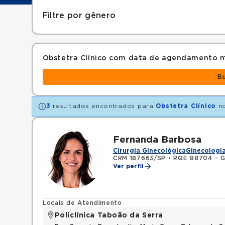
Filtre por gênero
Obstetra Clínico com data de agendamento m
B
3
resultados encontrados para
Obstetra Clínico
no
Fernanda Barbosa
Cirurgia Ginecológica
Ginecologia
CRM 187663/SP
•
RQE 88704 - Gi
Ver perfil
Locais de Atendimento
Policlínica Taboão da Serra