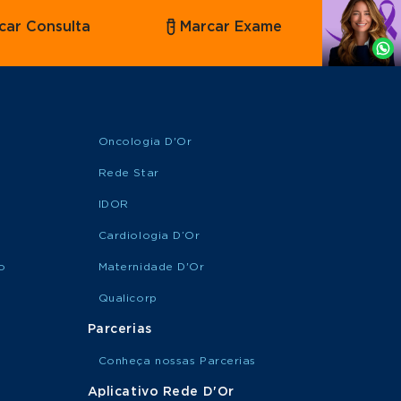
Agende
car Consulta
Marcar Exame
por
Whatsapp
Oncologia D'Or
Rede Star
IDOR
Cardiologia D’Or
o
Maternidade D'Or
Qualicorp
Parcerias
Conheça nossas Parcerias
Aplicativo Rede D'Or