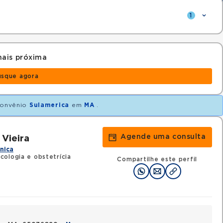
1
ais próxima
usque agora
onvênio
Sulamerica
em
MA
.
Agende uma consulta
 Vieira
ínica
cologia e obstetrícia
Compartilhe este perfil