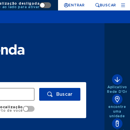
alização desligada
ENTRAR
BUSCAR
e ao lado para ativar
enda
Aplicativo
Rede D'Or
Buscar
encontre
localização
rto de você
uma
unidade