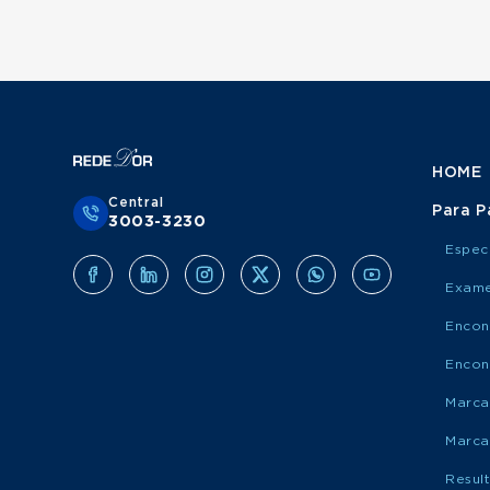
HOME
Central
Para P
3003-3230
Espec
Exame
Encon
Encon
Marca
Marca
Resul