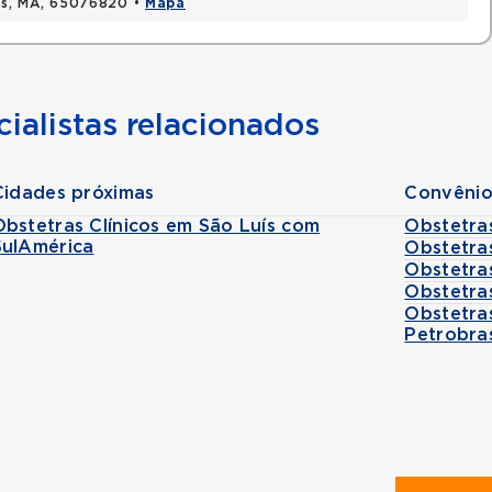
uis, MA, 65076820 •
Mapa
ialistas relacionados
Cidades próximas
Convênio
Obstetras Clínicos em São Luís com
Obstetra
SulAmérica
Obstetra
Obstetra
Obstetra
Obstetra
Petrobra