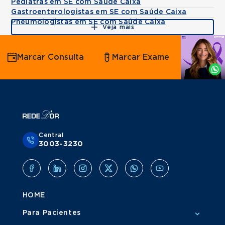
Pediatras em SE com Saúde Caixa
Gastroenterologistas em SE com Saúde Caixa
Pneumologistas em SE com Saúde Caixa
Veja mais
Agende
Marcar Consulta
Marcar Exame
por
Whatsapp
Central
3003-3230
HOME
Para Pacientes