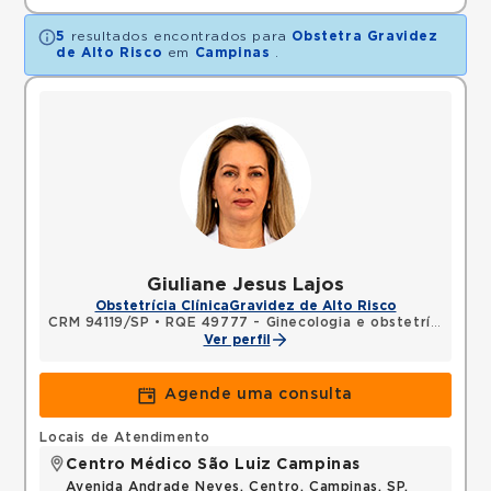
5
resultados encontrados para
Obstetra Gravidez
de Alto Risco
em
Campinas
.
Giuliane Jesus Lajos
Obstetrícia Clínica
Gravidez de Alto Risco
CRM 94119/SP
•
RQE 49777 - Ginecologia e obstetrícia
Ver perfil
Agende uma consulta
Locais de Atendimento
Centro Médico São Luiz Campinas
Avenida Andrade Neves, Centro, Campinas, SP,