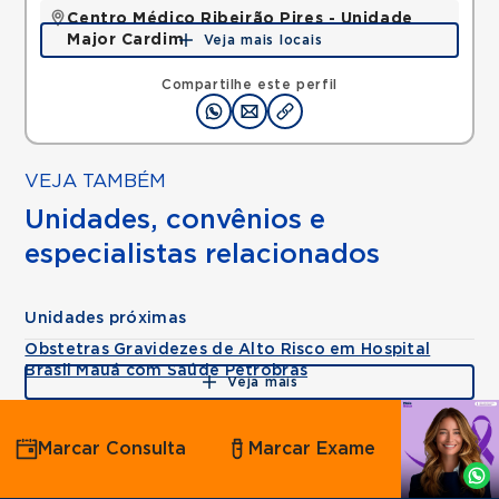
Centro Médico Ribeirão Pires - Unidade
Major Cardim
Veja mais locais
Rua Major Cardim, Suissa, Ribeirao Pires, SP,
09424250 •
Mapa
Compartilhe este perfil
VEJA TAMBÉM
Unidades, convênios e
especialistas relacionados
Unidades próximas
Obstetras Gravidezes de Alto Risco em Hospital
Brasil Mauá com Saúde Petrobras
Veja mais
Agende
Marcar Consulta
Marcar Exame
por
Whatsapp