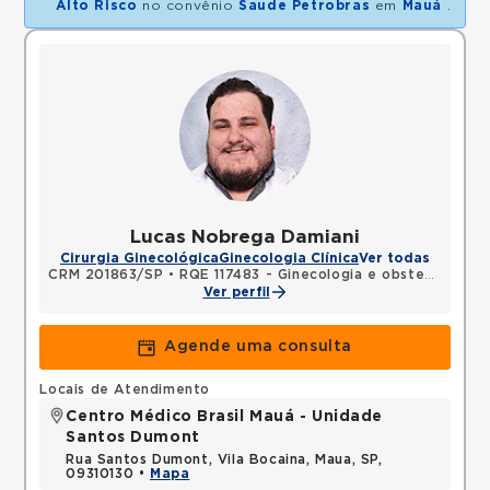
Alto Risco
no convênio
Saude Petrobras
em
Mauá
.
Lucas Nobrega Damiani
Cirurgia Ginecológica
Ginecologia Clínica
Ver todas
CRM 201863/SP
•
RQE 117483 - Ginecologia e obstetrícia
Ver perfil
Agende uma consulta
Locais de Atendimento
Centro Médico Brasil Mauá - Unidade
Santos Dumont
Rua Santos Dumont, Vila Bocaina, Maua, SP,
09310130 •
Mapa