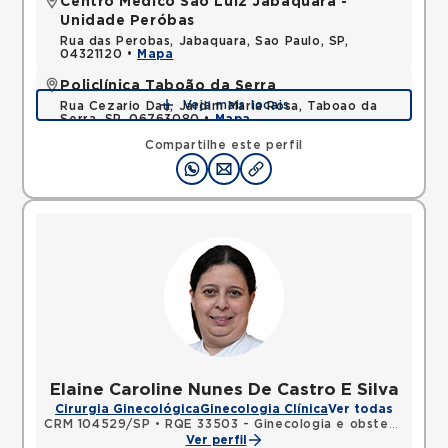
Centro Médico São Luiz Jabaquara -
Unidade Peróbas
Rua das Perobas, Jabaquara, Sao Paulo, SP,
04321120 •
Mapa
Policlínica Taboão da Serra
Veja mais locais
Rua Cezario Dau, Jardim Maria Rosa, Taboao da
Serra, SP, 06763080 •
Mapa
Compartilhe este perfil
Elaine Caroline Nunes De Castro E Silva
Cirurgia Ginecológica
Ginecologia Clínica
Ver todas
CRM 104529/SP
•
RQE 33503 - Ginecologia e obstetrícia
Ver perfil