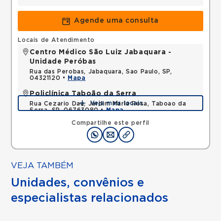
Agende uma consulta
Locais de Atendimento
Centro Médico São Luiz Jabaquara -
Unidade Peróbas
Rua das Perobas, Jabaquara, Sao Paulo, SP,
04321120 •
Mapa
Policlínica Taboão da Serra
Veja mais locais
Rua Cezario Dau, Jardim Maria Rosa, Taboao da
Serra, SP, 06763080 •
Mapa
Compartilhe este perfil
VEJA TAMBÉM
Unidades, convênios e
especialistas relacionados