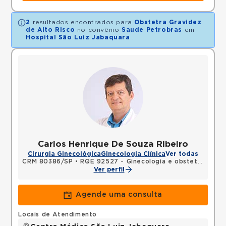
2
resultados encontrados para
Obstetra Gravidez
de Alto Risco
no convênio
Saude Petrobras
em
Hospital São Luiz Jabaquara
.
Carlos Henrique De Souza Ribeiro
Cirurgia Ginecológica
Ginecologia Clínica
Ver todas
CRM 80386/SP
•
RQE 92527 - Ginecologia e obstetrícia
Ver perfil
Agende uma consulta
Locais de Atendimento