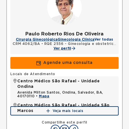
Paulo Roberto Rios De Oliveira
Cirurgia Ginecológica
Ginecologia Clínica
Ver todas
CRM 4062/BA
•
RQE 2556 - Ginecologia e obstetrícia
Ver perfil
Agende uma consulta
Locais de Atendimento
Centro Médico São Rafael - Unidade
Ondina
Avenida Milton Santos, Ondina, Salvador, BA,
40170110 •
Mapa
Centro Médico São Rafael - Unidade São
Marcos
Veja mais locais
Rua Sao Rafael, Sao Marcos, Salvador, BA,
41253190 •
Mapa
Compartilhe este perfil