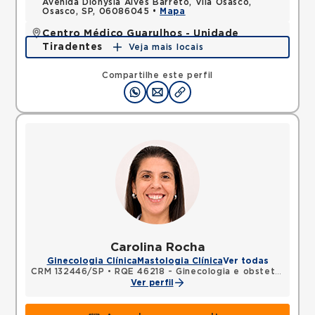
Avenida Dionysia Alves Barreto, Vila Osasco,
Osasco, SP, 06086045 •
Mapa
Centro Médico Guarulhos - Unidade
Tiradentes
Veja mais locais
Avenida Tiradentes, Jardim Guarulhos, Guarulhos,
SP, 07090000 •
Mapa
Compartilhe este perfil
Carolina Rocha
Ginecologia Clínica
Mastologia Clínica
Ver todas
CRM 132446/SP
•
RQE 46218 - Ginecologia e obstetrícia
•
R
Ver perfil