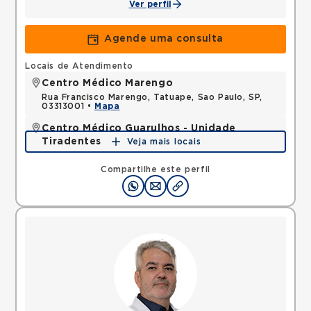
Ver perfil
Agende uma consulta
Locais de Atendimento
Centro Médico Marengo
Rua Francisco Marengo, Tatuape, Sao Paulo, SP,
03313001 •
Mapa
Centro Médico Guarulhos - Unidade
Tiradentes
Veja mais locais
Avenida Tiradentes, Jardim Guarulhos, Guarulhos,
SP, 07090000 •
Mapa
Compartilhe este perfil