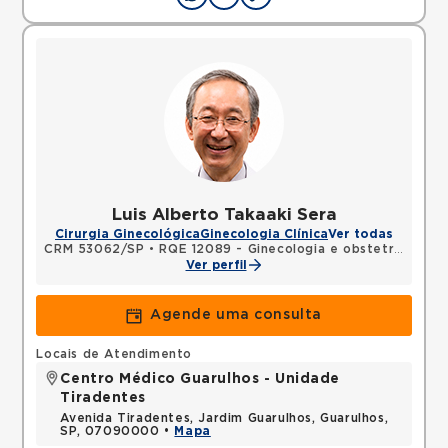
Luis Alberto Takaaki Sera
Cirurgia Ginecológica
Ginecologia Clínica
Ver todas
CRM 53062/SP
•
RQE 12089 - Ginecologia e obstetrícia
•
RQ
Ver perfil
Agende uma consulta
Locais de Atendimento
Centro Médico Guarulhos - Unidade
Tiradentes
Avenida Tiradentes, Jardim Guarulhos, Guarulhos,
SP, 07090000 •
Mapa