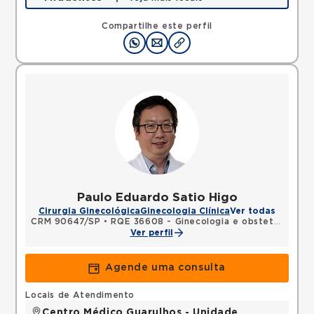
Avenida Tiradentes, Jardim Guarulhos, Guarulhos,
SP, 07090000 •
Mapa
Compartilhe este perfil
Paulo Eduardo Satio Higo
Cirurgia Ginecológica
Ginecologia Clínica
Ver todas
CRM 90647/SP
•
RQE 36608 - Ginecologia e obstetrícia
•
R
Ver perfil
Agende uma consulta
Locais de Atendimento
Centro Médico Guarulhos - Unidade