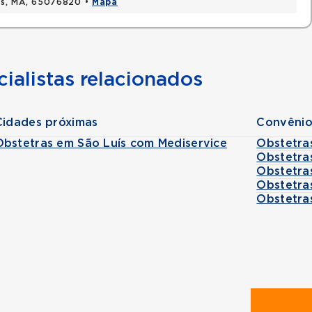
uis, MA, 65076820 •
Mapa
ialistas relacionados
Cidades próximas
Convênio
Obstetras em São Luís com Mediservice
Obstetra
Obstetra
Obstetra
Obstetra
Obstetra