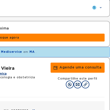
1
óxima
usque agora
o
Mediservice
em
MA
.
Agende uma consulta
 Vieira
ínica
cologia e obstetrícia
Compartilhe este perfil