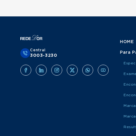
HOME
Central
Para P
3003-3230
Espec
Exame
Encon
Encon
Marca
Marca
Resul