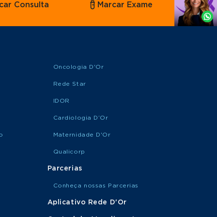
car Consulta
Marcar Exame
por
Whatsapp
Oncologia D'Or
Rede Star
IDOR
Cardiologia D’Or
o
Maternidade D'Or
Qualicorp
Parcerias
Conheça nossas Parcerias
Aplicativo Rede D'Or