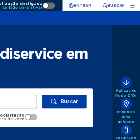
alização desligada
ENTRAR
BUSCAR
e ao lado para ativar
diservice em
Aplicativo
Rede D'Or
Buscar
encontre
localização
uma
rto de você
unidade
resultado