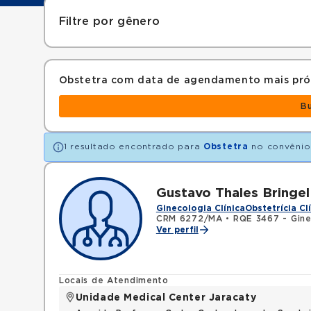
Filtre por gênero
Obstetra com data de agendamento mais pr
B
1 resultado encontrado para
Obstetra
no convêni
Gustavo Thales Bringel
Ginecologia Clínica
Obstetrícia Cl
CRM 6272/MA
•
RQE 3467 - Gine
Ver perfil
Locais de Atendimento
Unidade Medical Center Jaracaty