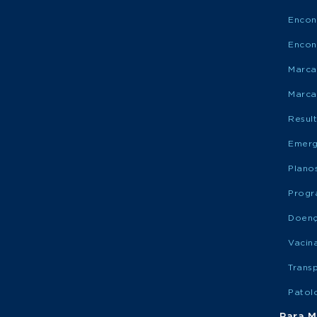
Encon
Encon
Marca
Marca
Resul
Emerg
Plano
Progr
Doen
Vacin
Trans
Patol