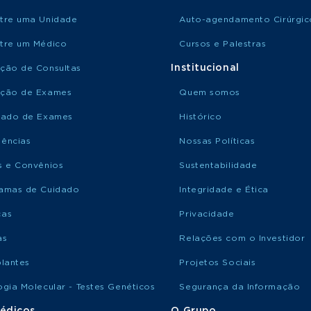
tre uma Unidade
Auto-agendamento Cirúrgic
tre um Médico
Cursos e Palestras
Institucional
ção de Consultas
ção de Exames
Quem somos
tado de Exames
Histórico
ências
Nossas Políticas
s e Convênios
Sustentabilidade
amas de Cuidado
Integridade e Ética
ças
Privacidade
as
Relações com o Investidor
plantes
Projetos Sociais
ogia Molecular - Testes Genéticos
Segurança da Informação