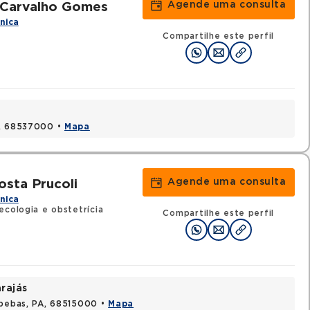
Agende uma consulta
 Carvalho Gomes
ínica
Compartilhe este perfil
A, 68537000 •
Mapa
Agende uma consulta
osta Prucoli
ínica
ecologia e obstetrícia
Compartilhe este perfil
rajás
apebas, PA, 68515000 •
Mapa