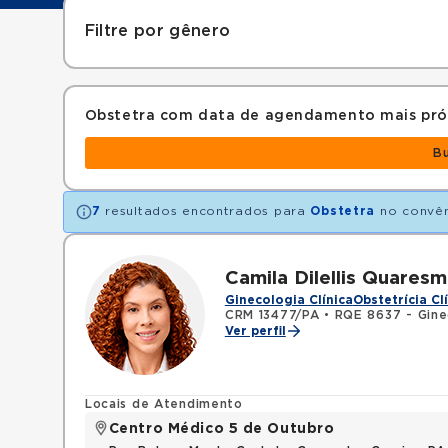
Filtre por gênero
Obstetra com data de agendamento mais pr
B
7
resultados encontrados para
Obstetra
no convê
Camila Dilellis Quares
Ginecologia Clínica
Obstetrícia Cl
CRM 13477/PA
•
RQE 8637 - Ginec
Ver perfil
Locais de Atendimento
Centro Médico 5 de Outubro