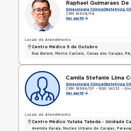
Raphael Guimaraes De
Ginecologia Clínica
Obstetrícia Cl
CRM 16908/PA
Ver perfil
Locais de Atendimento
Centro Médico 5 de Outubro
Rua Belem, Monte Castelo, Canaa dos Carajas, P
Camila Stefanie Lima C
Ginecologia Clínica
Obstetrícia Cl
CRM 18986/DF
•
RQE 14033 - Gin
Ver perfil
Locais de Atendimento
Centro Médico Yutaka Takeda - Unidade Ca
Avenida Karaja, Nucleo Urbano de Carajas, Parau