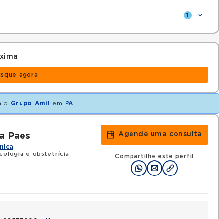
1
óxima
usque agora
nio
Grupo Amil
em
PA
.
Agende uma consulta
ma Paes
ínica
ologia e obstetrícia
Compartilhe este perfil