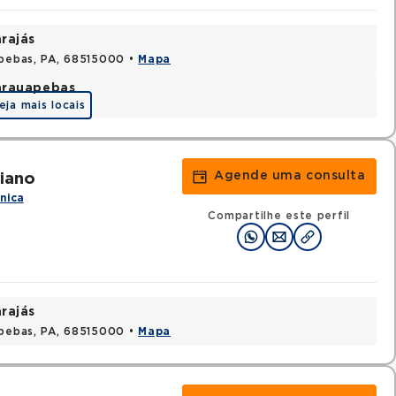
rajás
apebas, PA, 68515000 •
Mapa
arauapebas
eja mais locais
Agende uma consulta
niano
ínica
Compartilhe este perfil
rajás
apebas, PA, 68515000 •
Mapa