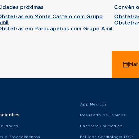
Cidades próximas
Convênio
Obstetras em Monte Castelo com Grupo
Obstetra
Amil
Obstetra
Obstetras em Parauapebas com Grupo Amil
Mar
App Médicos
acientes
Resultado de Exames
ialidades
Encontre um Médico
s e Procedimentos
Estudos Cardiologia D'Or