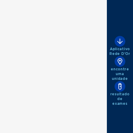
Aplicativo
Rede D'Or
encontre
uma
unidade
resultado
de
exames