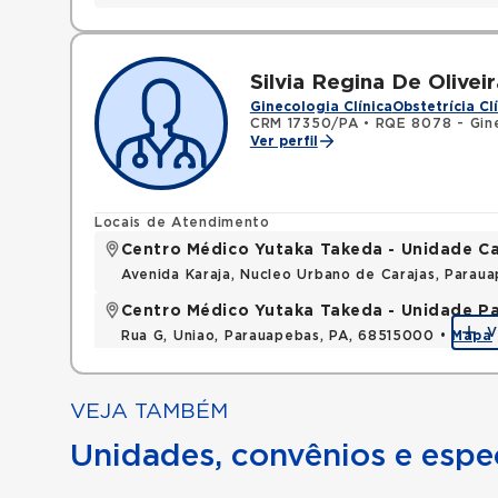
Silvia Regina De Oliveir
Ginecologia Clínica
Obstetrícia Cl
CRM 17350/PA
•
RQE 8078 - Gine
Ver perfil
Locais de Atendimento
Centro Médico Yutaka Takeda - Unidade Ca
Avenida Karaja, Nucleo Urbano de Carajas, Parau
Centro Médico Yutaka Takeda - Unidade P
V
Rua G, Uniao, Parauapebas, PA, 68515000 •
Mapa
VEJA TAMBÉM
Unidades, convênios e espec