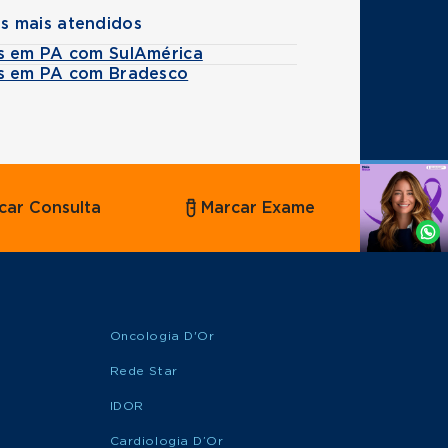
s mais atendidos
s em PA com SulAmérica
s em PA com Bradesco
Agende
car Consulta
Marcar Exame
por
Whatsapp
Oncologia D'Or
Rede Star
IDOR
Cardiologia D’Or