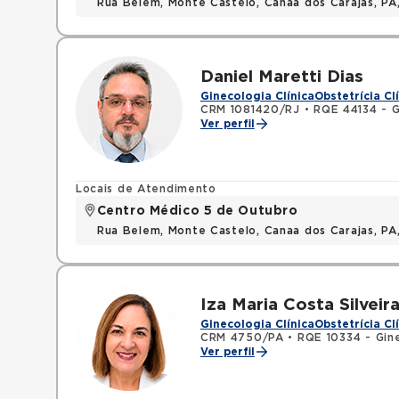
Rua Belem, Monte Castelo, Canaa dos Carajas, P
Daniel Maretti Dias
Ginecologia Clínica
Obstetrícia Cl
CRM 1081420/RJ
•
RQE 44134 - G
Ver perfil
Locais de Atendimento
Centro Médico 5 de Outubro
Rua Belem, Monte Castelo, Canaa dos Carajas, P
Iza Maria Costa Silveir
Ginecologia Clínica
Obstetrícia Cl
CRM 4750/PA
•
RQE 10334 - Gine
Ver perfil