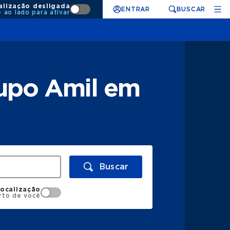
alização desligada
ENTRAR
BUSCAR
e ao lado para ativar
rupo Amil em
Buscar
localização
rto de você