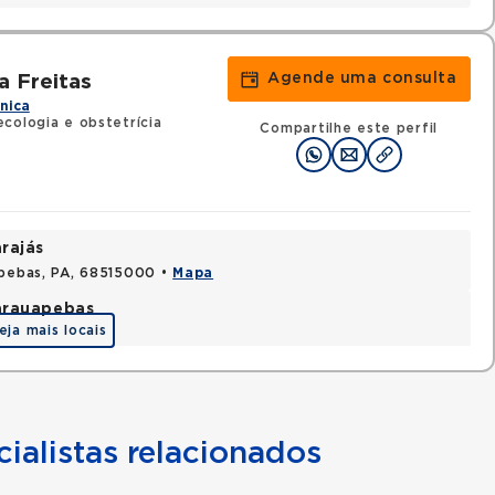
Agende uma consulta
a Freitas
ínica
cologia e obstetrícia
Compartilhe este perfil
rajás
apebas, PA, 68515000 •
Mapa
arauapebas
eja mais locais
ialistas relacionados