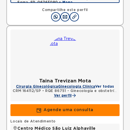
Serra, SP, 06763080 •
Mapa
Compartilhe este perfil
Taina Trevizan Mota
Cirurgia Ginecológica
Ginecologia Clínica
Ver todas
CRM 164112/SP
•
RQE 86751 - Ginecologia e obstetrícia
Ver perfil
Agende uma consulta
Locais de Atendimento
Centro Médico São Luiz Alphaville