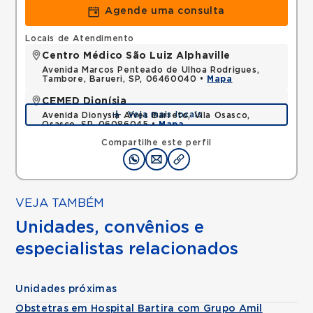
Agende uma consulta
Locais de Atendimento
Centro Médico São Luiz Alphaville
Avenida Marcos Penteado de Ulhoa Rodrigues,
Tambore, Barueri, SP, 06460040 •
Mapa
CEMED Dionísia
Veja mais locais
Avenida Dionysia Alves Barreto, Vila Osasco,
Osasco, SP, 06086045 •
Mapa
Compartilhe este perfil
VEJA TAMBÉM
Unidades, convênios e
especialistas relacionados
Unidades próximas
Obstetras em Hospital Bartira com Grupo Amil