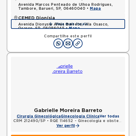
Avenida Marcos Penteado de Ulhoa Rodrigues,
Tambore, Barueri, SP, 06460040 •
Mapa
CEMED Dionísia
Veja mais locais
Avenida Dionysia Alves Barreto, Vila Osasco,
Osasco, SP, 06086045 •
Mapa
Compartilhe este perfil
Gabrielle Moreira Barreto
Cirurgia Ginecológica
Ginecologia Clínica
Ver todas
CRM 212490/SP
•
RQE 114652 - Ginecologia e obstetrícia
Ver perfil