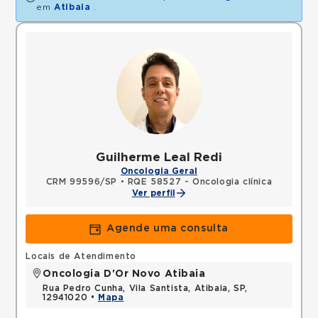
em
Atibaia
.
Guilherme Leal Redi
Oncologia Geral
CRM 99596/SP
•
RQE 58527 - Oncologia clínica
Ver perfil
Agende uma consulta
Locais de Atendimento
Oncologia D'Or Novo Atibaia
Rua Pedro Cunha, Vila Santista, Atibaia, SP,
12941020 •
Mapa