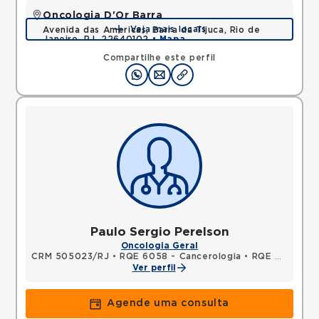
Oncologia D'Or Barra
Veja mais locais
Avenida das Americas, Barra da Tijuca, Rio de
Janeiro, RJ, 22640102 •
Mapa
Compartilhe este perfil
Paulo Sergio Perelson
Oncologia Geral
CRM 505023/RJ
•
RQE 6058 - Cancerologia
•
RQE 7039 - Clínica médica
Ver perfil
Agende uma consulta