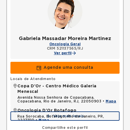
Gabriela Massadar Moreira Martinez
Oncologia Geral
CRM 521137565/RJ
Ver perfil
Agende uma consulta
Locais de Atendimento
Copa D'Or - Centro Médico Galeria
Menescal
Avenida Nossa Senhora de Copacabana,
Copacabana, Rio de Janeiro, RJ, 22050903 •
Mapa
Oncologia D'Or Botafogo
Veja mais locais
Rua Sorocaba, Botafogo, Rio de Janeiro, PR,
22271110 •
Mapa
Compartilhe este perfil