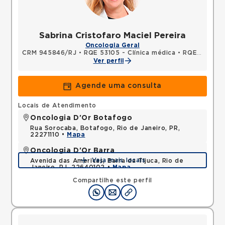
Sabrina Cristofaro Maciel Pereira
Oncologia Geral
CRM 945846/RJ
•
RQE 53105 - Clínica médica
•
RQE 53513 - Oncologia clínica
Ver perfil
Agende uma consulta
Locais de Atendimento
Oncologia D'Or Botafogo
Rua Sorocaba, Botafogo, Rio de Janeiro, PR,
22271110 •
Mapa
Oncologia D'Or Barra
Veja mais locais
Avenida das Americas, Barra da Tijuca, Rio de
Janeiro, RJ, 22640102 •
Mapa
Compartilhe este perfil