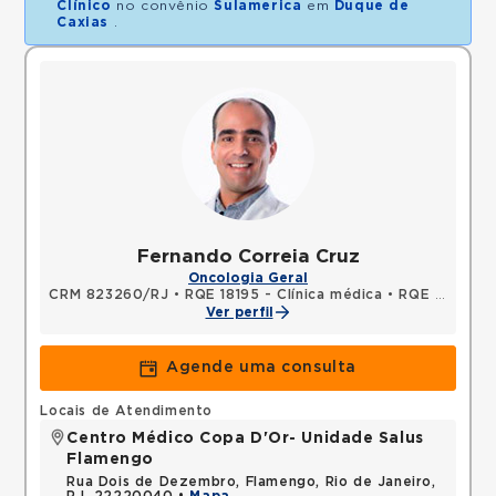
Clínico
no convênio
Sulamerica
em
Duque de
Caxias
.
Fernando Correia Cruz
Oncologia Geral
CRM 823260/RJ
•
RQE 18195 - Clínica médica
•
RQE 20554 - Oncologia clínica
Ver perfil
Agende uma consulta
Locais de Atendimento
Centro Médico Copa D'Or- Unidade Salus
Flamengo
Rua Dois de Dezembro, Flamengo, Rio de Janeiro,