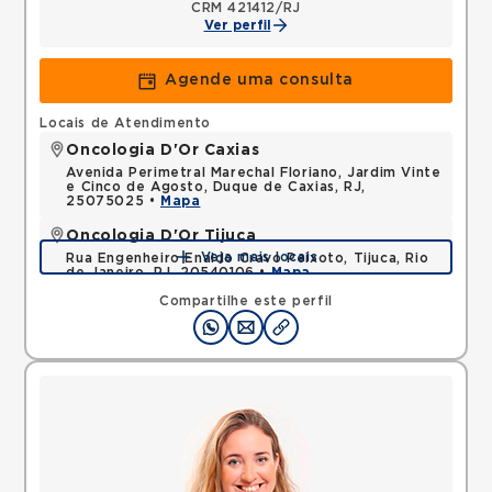
CRM 421412/RJ
Ver perfil
Agende uma consulta
Locais de Atendimento
Oncologia D'Or Caxias
Avenida Perimetral Marechal Floriano, Jardim Vinte
e Cinco de Agosto, Duque de Caxias, RJ,
25075025 •
Mapa
Oncologia D'Or Tijuca
Veja mais locais
Rua Engenheiro Enaldo Cravo Peixoto, Tijuca, Rio
de Janeiro, RJ, 20540106 •
Mapa
Compartilhe este perfil