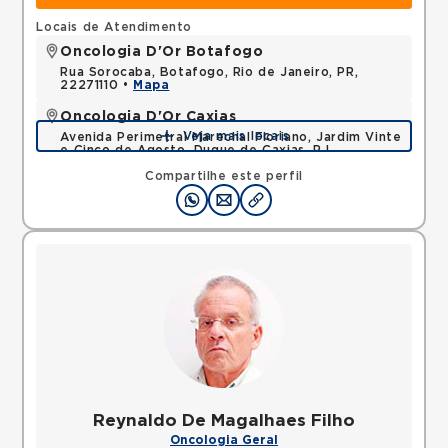
Locais de Atendimento
Oncologia D'Or Botafogo
Rua Sorocaba, Botafogo, Rio de Janeiro, PR,
22271110 •
Mapa
Oncologia D'Or Caxias
Veja mais locais
Avenida Perimetral Marechal Floriano, Jardim Vinte
e Cinco de Agosto, Duque de Caxias, RJ,
25075025 •
Mapa
Compartilhe este perfil
Reynaldo De Magalhaes Filho
Oncologia Geral