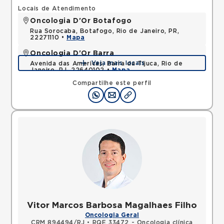
Locais de Atendimento
Oncologia D'Or Botafogo
Rua Sorocaba, Botafogo, Rio de Janeiro, PR,
22271110 •
Mapa
Oncologia D'Or Barra
Veja mais locais
Avenida das Americas, Barra da Tijuca, Rio de
Janeiro, RJ, 22640102 •
Mapa
Compartilhe este perfil
Vitor Marcos Barbosa Magalhaes Filho
Oncologia Geral
CRM 894494/RJ
•
RQE 33472 - Oncologia clínica