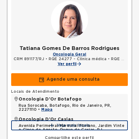
Tatiana Gomes De Barros Rodrigues
Oncologia Geral
CRM 891177/RJ
•
RQE 24277 - Clínica médica
•
RQE 27694 - Oncologia clínica
Ver perfil
Agende uma consulta
Locais de Atendimento
Oncologia D'Or Botafogo
Rua Sorocaba, Botafogo, Rio de Janeiro, PR,
22271110 •
Mapa
Oncologia D'Or Caxias
Veja mais locais
Avenida Perimetral Marechal Floriano, Jardim Vinte
e Cinco de Agosto, Duque de Caxias, RJ,
25075025 •
Mapa
Compartilhe este perfil