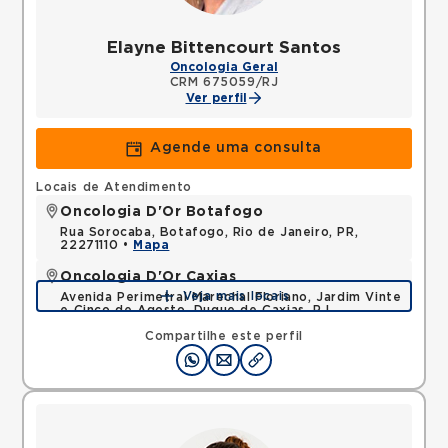
Elayne Bittencourt Santos
Oncologia Geral
CRM 675059/RJ
Ver perfil
Agende uma consulta
Locais de Atendimento
Oncologia D'Or Botafogo
Rua Sorocaba, Botafogo, Rio de Janeiro, PR,
22271110 •
Mapa
Oncologia D'Or Caxias
Veja mais locais
Avenida Perimetral Marechal Floriano, Jardim Vinte
e Cinco de Agosto, Duque de Caxias, RJ,
25075025 •
Mapa
Compartilhe este perfil