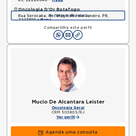
RJ, 22220040 •
Mapa
Oncologia D'Or Botafogo
Veja mais locais
Rua Sorocaba, Botafogo, Rio de Janeiro, PR,
22271110 •
Mapa
Compartilhe este perfil
Mucio De Alcantara Leister
Oncologia Geral
CRM 503805/RJ
Ver perfil
Agende uma consulta