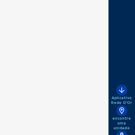
Aplicativo
Rede D'Or
encontre
uma
unidade