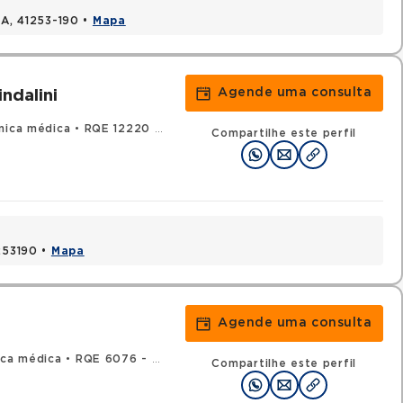
BA, 41253-190 •
Mapa
Agende uma consulta
ndalini
nica médica
•
RQE 12220 - Oncologia clínica
Compartilhe este perfil
1253190 •
Mapa
Agende uma consulta
ica médica
•
RQE 6076 - Oncologia clínica
Compartilhe este perfil