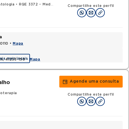
tologia
•
RQE 3372 - Medicina interna ou clínica médica
Compartilhe este perfil
a
70110 •
Mapa
eja mais locais
BA, 41253-190 •
Mapa
Agende uma consulta
alho
oterapia
Compartilhe este perfil