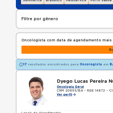
SulAmérica
Bradesco
Mediservice
Porto Saúde
Filtre por gênero
Oncologista com data de agendamento mais
B
17
resultados encontrados para
Oncologista
em
B
Dyego Lucas Pereira N
Oncologia Geral
CRM 20895/BA
•
RQE 14872 - Cl
Ver perfil