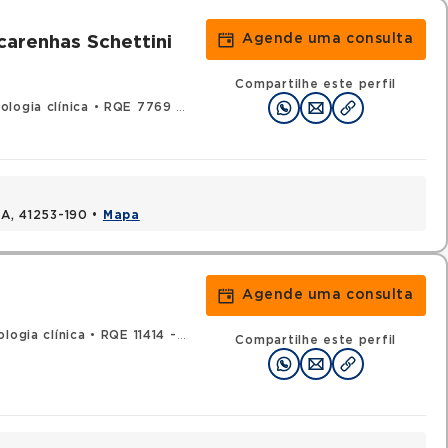
Agende uma consulta
carenhas Schettini
Compartilhe este perfil
logia clínica
•
RQE 7769 - Clínica médica
BA, 41253-190 •
Mapa
Agende uma consulta
logia clínica
•
RQE 11414 - Clínica médica
Compartilhe este perfil