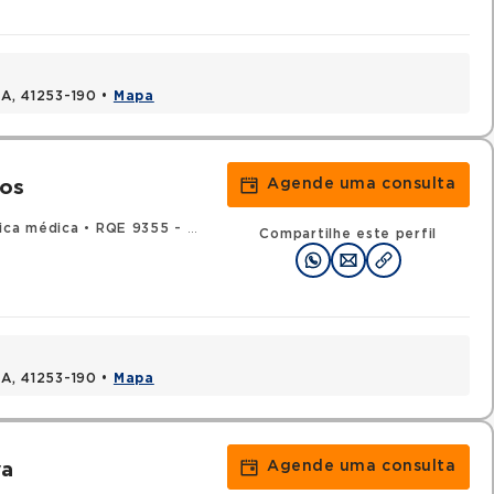
BA, 41253-190 •
Mapa
Agende uma consulta
los
ica médica
•
RQE 9355 - Oncologia clínica
Compartilhe este perfil
BA, 41253-190 •
Mapa
Agende uma consulta
va