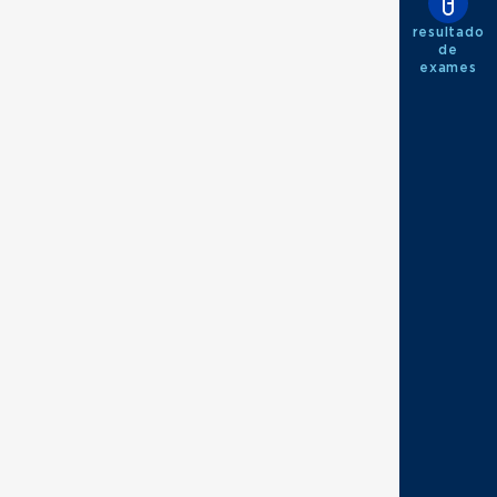
resultado
de
exames