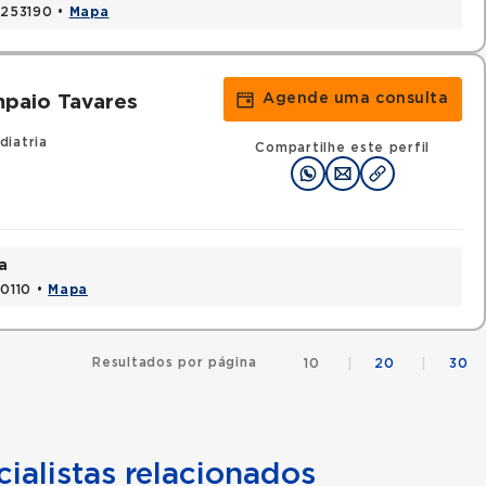
1253190 •
Mapa
Agende uma consulta
paio Tavares
diatria
Compartilhe este perfil
a
70110 •
Mapa
Resultados por página
10
|
20
|
30
ialistas relacionados