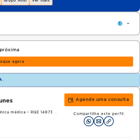
Grupo Amil
Ver mais
1
 próxima
usque agora
A
.
Agende uma consulta
unes
ínica médica
•
RQE 14873 - Oncologia clínica
Compartilhe este perfil