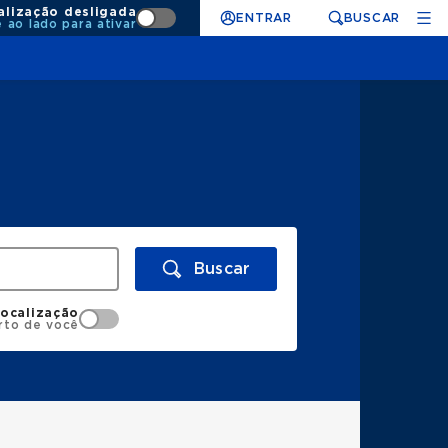
alização desligada
ENTRAR
BUSCAR
e ao lado para ativar
Buscar
localização
rto de você