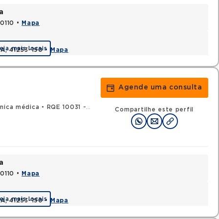
a
70110 •
Mapa
eja mais locais
BA, 41253-190 •
Mapa
Agende uma consulta
ínica médica
•
RQE 10031 - Oncologia clínica
Compartilhe este perfil
a
70110 •
Mapa
eja mais locais
BA, 41253-190 •
Mapa