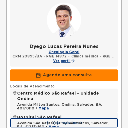
Dyego Lucas Pereira Nunes
Oncologia Geral
CRM 20895/BA
•
RQE 14872 - Clínica médica
•
RQE 14873 - Oncologia clínica
Ver perfil
Agende uma consulta
Locais de Atendimento
Centro Médico São Rafael - Unidade
Ondina
Avenida Milton Santos, Ondina, Salvador, BA,
40170110 •
Mapa
Hospital São Rafael
Veja mais locais
Avenida São Rafael, 2152, São Marcos, Salvador,
BA, 41253-190 •
Mapa