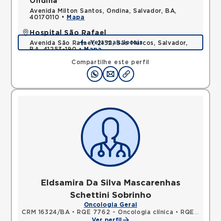
Ondina
Avenida Milton Santos, Ondina, Salvador, BA,
40170110 •
Mapa
Hospital São Rafael
Veja mais locais
Avenida São Rafael, 2152, São Marcos, Salvador,
BA, 41253-190 •
Mapa
Compartilhe este perfil
Eldsamira Da Silva Mascarenhas
Schettini Sobrinho
Oncologia Geral
CRM 16324/BA
•
RQE 7762 - Oncologia clínica
•
RQE 7769 - Clínica médica
Ver perfil