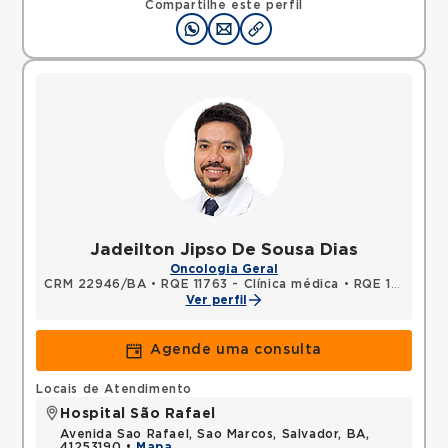
Compartilhe este perfil
Jadeilton Jipso De Sousa Dias
Oncologia Geral
CRM 22946/BA
•
RQE 11763 - Clínica médica
•
RQE 12198 - Oncologia clínica
Ver perfil
Agende uma consulta
Locais de Atendimento
Hospital São Rafael
Avenida Sao Rafael, Sao Marcos, Salvador, BA,
41253190 •
Mapa