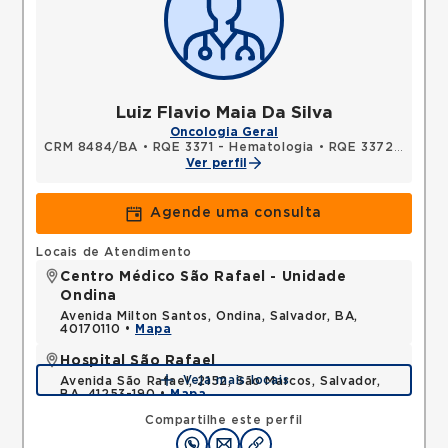
Luiz Flavio Maia Da Silva
Oncologia Geral
CRM 8484/BA
•
RQE 3371 - Hematologia
•
RQE 3372 - Medicina interna ou clínica médica
Ver perfil
Agende uma consulta
Locais de Atendimento
Centro Médico São Rafael - Unidade
Ondina
Avenida Milton Santos, Ondina, Salvador, BA,
40170110 •
Mapa
Hospital São Rafael
Veja mais locais
Avenida São Rafael, 2152, São Marcos, Salvador,
BA, 41253-190 •
Mapa
Compartilhe este perfil