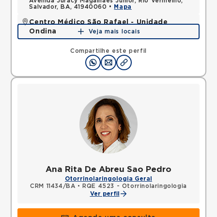
Avenida Juracy Magalhaes Junior, Rio Vermelho,
Salvador, BA, 41940060 •
Mapa
Centro Médico São Rafael - Unidade
Ondina
Veja mais locais
Avenida Milton Santos, Ondina, Salvador, BA,
40170110 •
Mapa
Compartilhe este perfil
Ana Rita De Abreu Sao Pedro
Otorrinolaringologia Geral
CRM 11434/BA
•
RQE 4523 - Otorrinolaringologia
Ver perfil