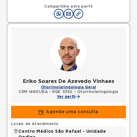
Rua Sao Rafael, Sao Marcos, Salvador, BA,
41253190 •
Mapa
Compartilhe este perfil
Eriko Soares De Azevedo Vinhaes
Otorrinolaringologia Geral
CRM 14601/BA
•
RQE 5392 - Otorrinolaringologia
Ver perfil
Agende uma consulta
Locais de Atendimento
Centro Médico São Rafael - Unidade