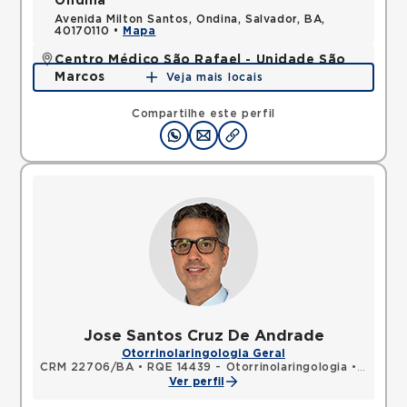
Ondina
Avenida Milton Santos, Ondina, Salvador, BA,
40170110 •
Mapa
Centro Médico São Rafael - Unidade São
Marcos
Veja mais locais
Rua Sao Rafael, Sao Marcos, Salvador, BA,
41253190 •
Mapa
Compartilhe este perfil
Jose Santos Cruz De Andrade
Otorrinolaringologia Geral
CRM 22706/BA
•
RQE 14439 - Otorrinolaringologia
•
RQE 25
Ver perfil