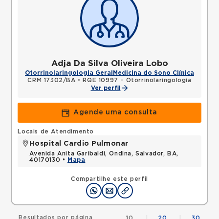
Adja Da Silva Oliveira Lobo
Otorrinolaringologia Geral
Medicina do Sono Clínica
CRM 17302/BA
•
RQE 10997 - Otorrinolaringologia
Ver perfil
Agende uma consulta
Locais de Atendimento
Hospital Cardio Pulmonar
Avenida Anita Garibaldi, Ondina, Salvador, BA,
40170130 •
Mapa
Compartilhe este perfil
Resultados por página
10
|
20
|
30