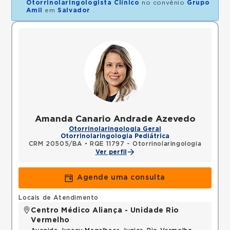
Otorrinolaringologista Clínico
no convênio
Grupo
Amil
em
Salvador
.
Amanda Canario Andrade Azevedo
Otorrinolaringologia Geral
Otorrinolaringologia Pediátrica
CRM 20505/BA
•
RQE 11797 - Otorrinolaringologia
Ver perfil
Agende uma consulta
Locais de Atendimento
Centro Médico Aliança - Unidade Rio
Vermelho