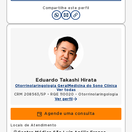
Rua Engenheiro Oscar Americano, Morumbi, Sao
Paulo, SP, 05673050 •
Mapa
Compartilhe este perfil
Eduardo Takashi Hirata
Otorrinolaringologia Geral
Medicina do Sono Clínica
Ver todas
CRM 208563/SP
•
RQE 110020 - Otorrinolaringologia
Ver perfil
Agende uma consulta
Locais de Atendimento