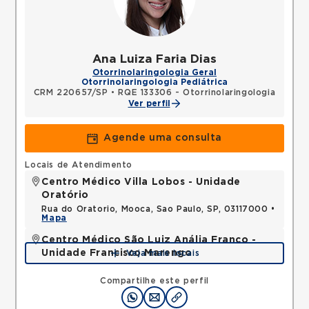
Ana Luiza Faria Dias
Otorrinolaringologia Geral
Otorrinolaringologia Pediátrica
CRM 220657/SP
•
RQE 133306 - Otorrinolaringologia
Ver perfil
Agende uma consulta
Locais de Atendimento
Centro Médico Villa Lobos - Unidade
Oratório
Rua do Oratorio, Mooca, Sao Paulo, SP, 03117000 •
Mapa
Centro Médico São Luiz Anália Franco -
Unidade Francisco Marengo
Veja mais locais
Rua Francisco Marengo, Tatuape, Sao Paulo, SP,
03313000 •
Mapa
Compartilhe este perfil