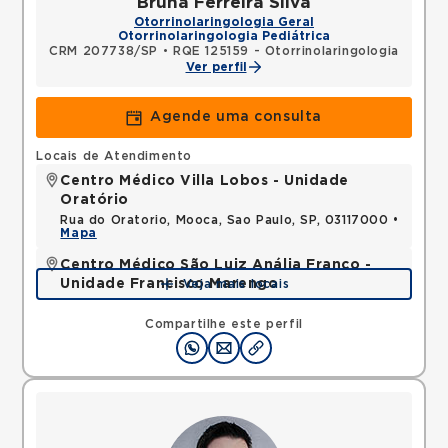
Bruna Ferreira Silva
Otorrinolaringologia Geral
Otorrinolaringologia Pediátrica
CRM 207738/SP
•
RQE 125159 - Otorrinolaringologia
Ver perfil
Agende uma consulta
Locais de Atendimento
Centro Médico Villa Lobos - Unidade
Oratório
Rua do Oratorio, Mooca, Sao Paulo, SP, 03117000 •
Mapa
Centro Médico São Luiz Anália Franco -
Unidade Francisco Marengo
Veja mais locais
Rua Francisco Marengo, Tatuape, Sao Paulo, SP,
03313000 •
Mapa
Compartilhe este perfil