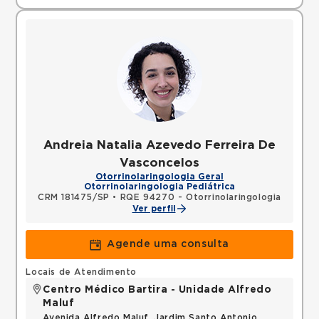
Andreia Natalia Azevedo Ferreira De
Vasconcelos
Otorrinolaringologia Geral
Otorrinolaringologia Pediátrica
CRM 181475/SP
•
RQE 94270 - Otorrinolaringologia
Ver perfil
Agende uma consulta
Locais de Atendimento
Centro Médico Bartira - Unidade Alfredo
Maluf
Avenida Alfredo Maluf, Jardim Santo Antonio,