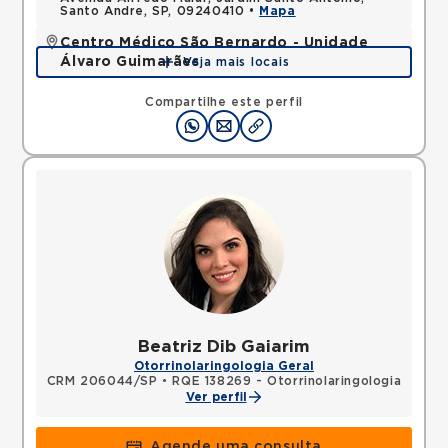
Santo Andre, SP, 09240410 •
Mapa
Centro Médico São Bernardo - Unidade
Álvaro Guimarães
Veja mais locais
Avenida Alvaro Guimaraes, Assuncao, Sao Bernardo
do Campo, SP, 09810010 •
Mapa
Compartilhe este perfil
Beatriz Dib Gaiarim
Otorrinolaringologia Geral
CRM 206044/SP
•
RQE 138269 - Otorrinolaringologia
Ver perfil
Agende uma consulta