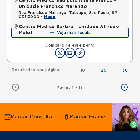
Centro Médico São Luiz Anália Franco -
Unidade Francisco Marengo
Rua Francisco Marengo, Tatuape, Sao Paulo, SP,
03313000 •
Mapa
Centro Médico Bartira - Unidade Alfredo
Maluf
Veja mais locais
Avenida Alfredo Maluf, Jardim Santo Antonio,
Santo Andre, SP, 09240410 •
Mapa
Compartilhe este perfil
Resultados por página
10
|
20
|
30
Página 1 - 18
Agende
Marcar Consulta
Marcar Exame
por
Whatsapp