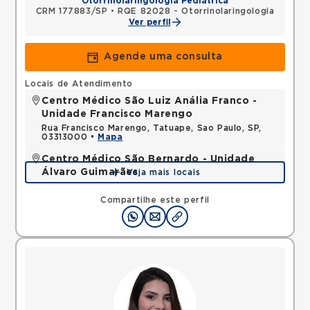
Otorrinolaringologia Pediátrica
CRM 177883/SP
•
RQE 82028 - Otorrinolaringologia
Ver perfil
Agende uma consulta
Locais de Atendimento
Centro Médico São Luiz Anália Franco -
Unidade Francisco Marengo
Rua Francisco Marengo, Tatuape, Sao Paulo, SP,
03313000 •
Mapa
Centro Médico São Bernardo - Unidade
Álvaro Guimarães
Veja mais locais
Avenida Alvaro Guimaraes, Assuncao, Sao Bernardo
do Campo, SP, 09810010 •
Mapa
Compartilhe este perfil