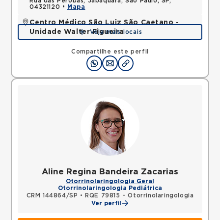
Rua das Perobas, Jabaquara, Sao Paulo, SP,
04321120 •
Mapa
Centro Médico São Luiz São Caetano -
Unidade Walter Figueira
Veja mais locais
Rua Walter Figueira, Ceramica, Sao Caetano do
Sul, SP, 09531205 •
Mapa
Compartilhe este perfil
Aline Regina Bandeira Zacarias
Otorrinolaringologia Geral
Otorrinolaringologia Pediátrica
CRM 144864/SP
•
RQE 79815 - Otorrinolaringologia
Ver perfil