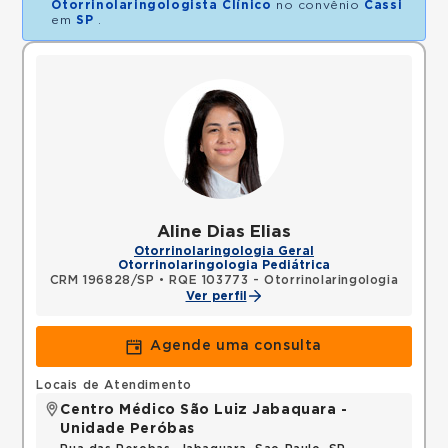
Otorrinolaringologista Clínico
no convênio
Cassi
em
SP
.
Aline Dias Elias
Otorrinolaringologia Geral
Otorrinolaringologia Pediátrica
CRM 196828/SP
•
RQE 103773 - Otorrinolaringologia
Ver perfil
Agende uma consulta
Locais de Atendimento
Centro Médico São Luiz Jabaquara -
Unidade Peróbas